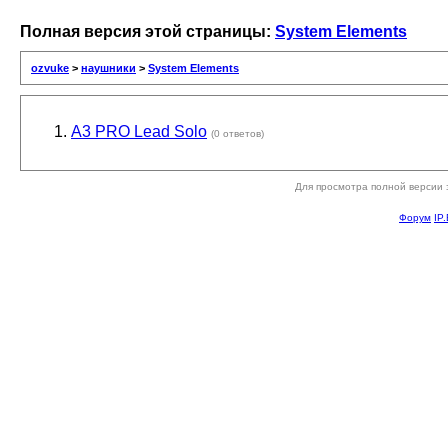
Полная версия этой страницы:
System Elements
ozvuke
>
наушники
>
System Elements
А3 PRO Lead Solo
(0 ответов)
Для просмотра полной версии 
Форум
IP