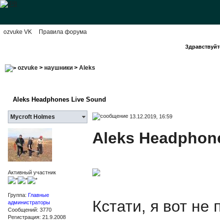
ozvuke VK
Правила форума
Здравствуйте
ozvuke
>
наушники
>
Aleks
Aleks Headphones Live Sound
13.12.2019, 16:59
Mycroft Holmes
Aleks Headphon
Активный участник
Группа:
Главные
Кстати, я вот не
администраторы
Сообщений: 3770
Регистрация: 21.9.2008