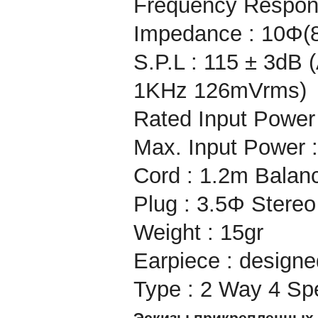
Frequency Respon
Impedance : 10Φ
S.P.L : 115 ± 3dB 
1KHz 126mVrms)
Rated Input Powe
Max. Input Power
Cord : 1.2m Balan
Plug : 3.5Φ Stereo
Weight : 15gr
Earpiece : designe
Type : 2 Way 4 Sp
Эскизы прикрепленных