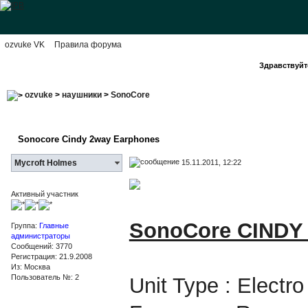
ozvuke VK
Правила форума
Здравствуйте
ozvuke
>
наушники
>
SonoCore
Sonocore Cindy 2way Earphones
15.11.2011, 12:22
Mycroft Holmes
Активный участник
SonoCore CINDY
Группа:
Главные
администраторы
Сообщений: 3770
Регистрация: 21.9.2008
Из: Москва
Пользователь №: 2
Unit Type : Electr