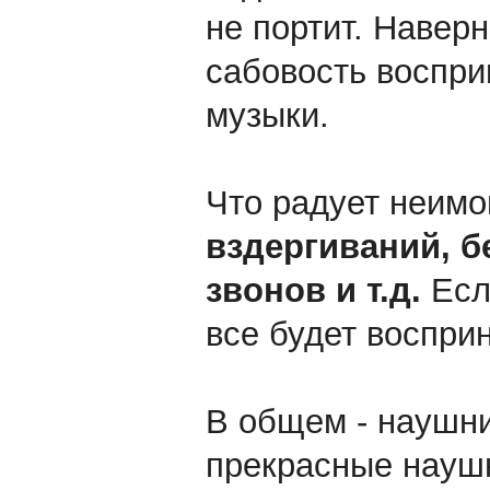
не портит. Наверн
сабовость воспри
музыки.
Что радует неимо
вздергиваний, б
звонов и т.д.
Если
все будет воспри
В общем - наушн
прекрасные наушн