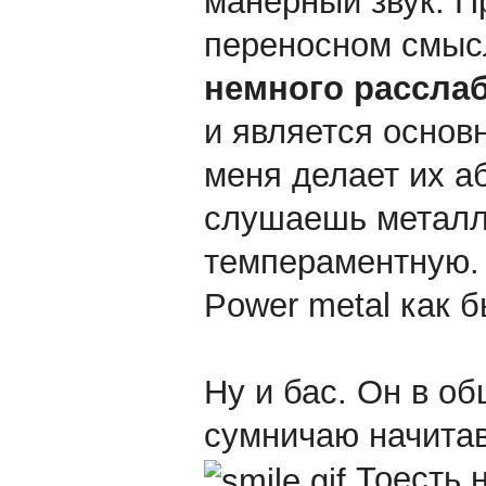
манерный звук. П
переносном смыс
немного расслаб
и является основ
меня делает их а
слушаешь металл,
темпераментную. 
Power metal как б
Ну и бас. Он в об
сумничаю начитав
Тоесть н