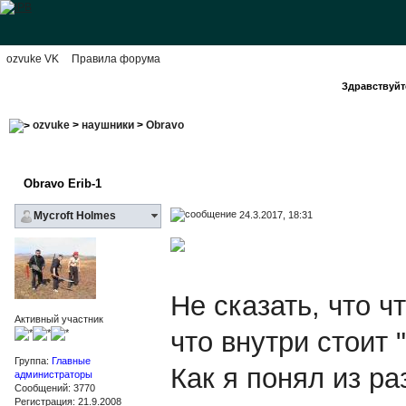
ozvuke VK
Правила форума
Здравствуйте
ozvuke
>
наушники
>
Obravo
Obravo Erib-1
24.3.2017, 18:31
Mycroft Holmes
Не сказать, что ч
Активный участник
что внутри стоит 
Группа:
Главные
Как я понял из ра
администраторы
Сообщений: 3770
Регистрация: 21.9.2008