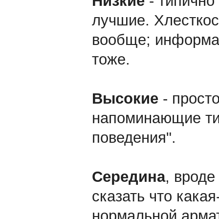
Низкие
- типично
лучшие. Хлесткос
вообще; информат
тоже.
Высокие
- просто
напоминающие ти
поведения".
Середина
, вроде
сказать что какая
нормальной арма