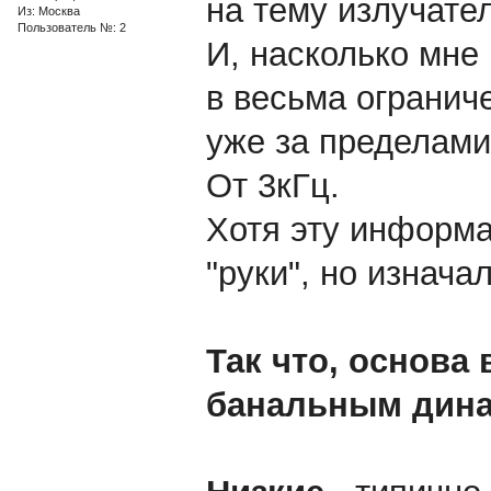
на тему излучате
Из: Москва
Пользователь №: 2
И, насколько мне 
в весьма огранич
уже за пределами
От 3кГц.
Хотя эту информа
"руки", но изнача
Так что, основа
банальным дин