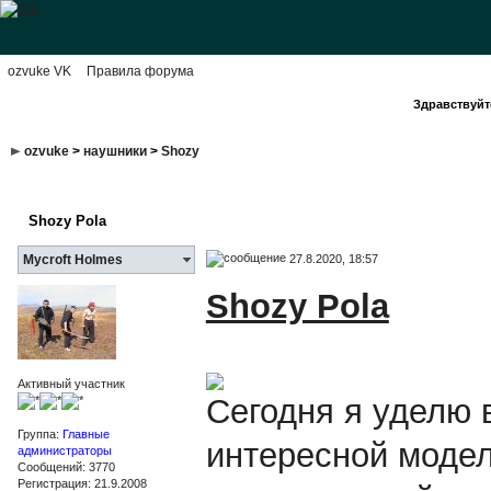
ozvuke VK
Правила форума
Здравствуйте
ozvuke
>
наушники
>
Shozy
Shozy Pola
27.8.2020, 18:57
Mycroft Holmes
Shozy Pola
Активный участник
Сегодня я уделю 
Группа:
Главные
интересной модел
администраторы
Сообщений: 3770
Регистрация: 21.9.2008