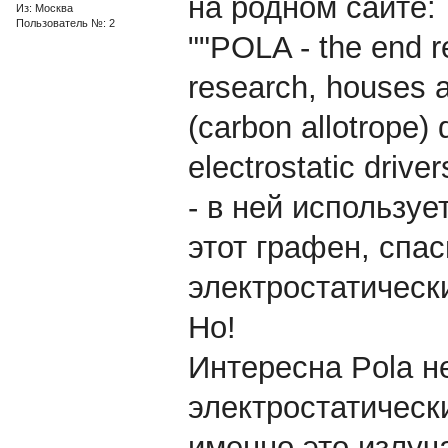
на родном сайте:
Из: Москва
Пользователь №: 2
""POLA - the end re
research, houses 
(carbon allotrope) 
electrostatic drivers
- в ней использу
этот графен, спа
электростатическ
Но!
Интересна Pola не
электростатически
именно это излуч