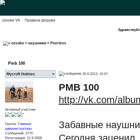
ozvuke VK
Правила форума
Здравствуйте
ozvuke
>
наушники
>
Peerless
Pmb 100
25.6.2013, 15:07
Mycroft Holmes
PMB 100
http://vk.com/al
Активный участник
Забавные наушн
Группа:
Главные
администраторы
Сообщений: 3770
Сегодня заценил.
Регистрация: 21.9.2008