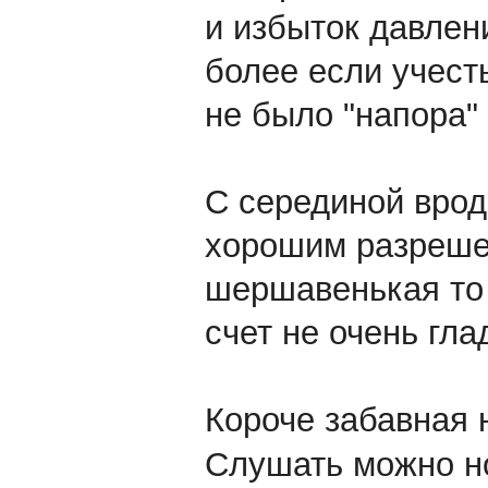
и избыток давлен
более если учест
не было "напора" 
С серединой вроде
хорошим разрешен
шершавенькая то 
счет не очень глад
Короче забавная 
Слушать можно но