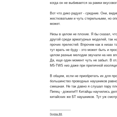
когда он не выбивается за рамки вкусово
Вот что дико радует - средние. Они, ви
жестковатыми и чуть стерильными, но оп
может.
Низы в целом не плохие. Я бы сказал, чт
другой среди арматурных моделей, так на
прочих прелестей. Впрочем как в низах 
тут врать не буду - это может быть и пр
целом разные мелодии звучали на них вп
Да, еще один момент чуть не забыл. В о
M5-TWS низ даже при приличной изоляции
В общем, если не приобретать их для пр
большинство проводных наушников равной 
смешная. Не так давно я слушал пару пл
Пипец - дожили!!! Китайцы научились дел
китайских же БТ наушников. Тут уж смотр
--------------------
Группа ВК