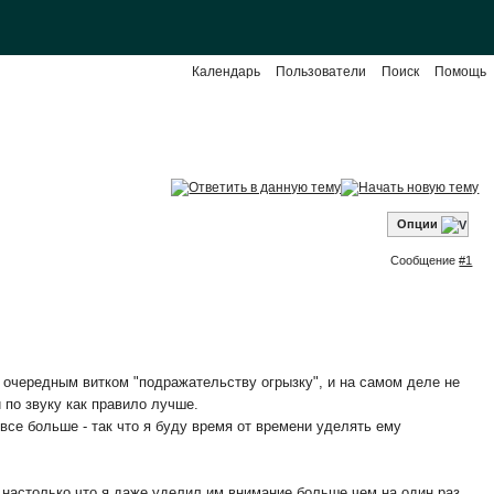
Календарь
Пользователи
Поиск
Помощь
Опции
Сообщение
#1
о очередным витком "подражательству огрызку", и на самом деле не
 по звуку как правило лучше.
 все больше - так что я буду время от времени уделять ему
 настолько что я даже уделил им внимание больше чем на один раз.