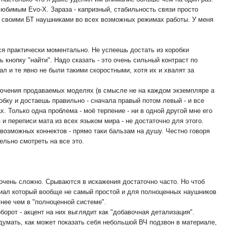
любимым Evo-X. Зараза - капризный, стабильность связи просто
 со своими БТ наушниками во всех возможных режимах работы. У меня
ся практически моментально. Не успеешь достать из коробки
 кнопку "найти". Надо сказать - это очень сильный контраст по
 и те явно не были такими скоростными, хотя их и хвалят за
ключения продаваемых моделях (в смысле не на каждом экземпляре а
обку и достаешь правильно - сначала правый потом левый - и все
х. Только одна проблема - моё терпение - ни в одной другой мне его
и переписи мата из всех языком мира - не достаточно для этого.
 возможных коннектов - прямо таки бальзам на душу. Честно говоря
ельно смотреть на все это.
 очень сложно. Срываются в искажения достаточно часто. Но чтоб
териал который вообще не самый простой и для полноценных наушников
тнее чем в "полноценной системе".
борот - акцент на них выглядит как "добавочная детализация".
идумать, как может показать себя небольшой ВЧ подзвон в материале,