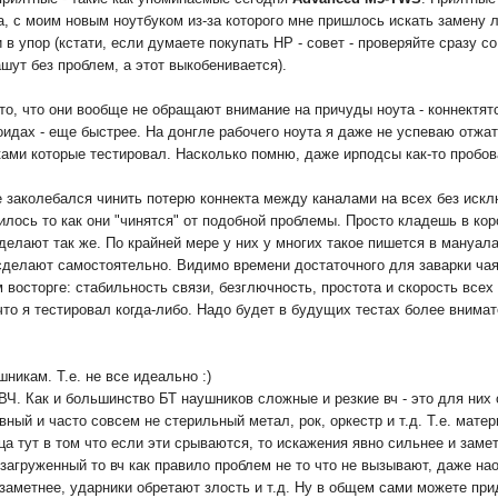
а, с моим новым ноутбуком из-за которого мне пришлось искать замену 
 в упор (кстати, если думаете покупать HP - совет - проверяйте сразу
шут без проблем, а этот выкобенивается).
то, что они вообще не обращают внимание на причуды ноута - коннектят
оидах - еще быстрее. На донгле рабочего ноута я даже не успеваю отжать
ми которые тестировал. Насколько помню, даже ирподсы как-то пробовал
же заколебался чинить потерю коннекта между каналами на всех без ис
лось то как они "чинятся" от подобной проблемы. Просто кладешь в кор
 делают так же. По крайней мере у них у многих такое пишется в мануала
сделают самостоятельно. Видимо времени достаточного для заварки чая 
 восторге: стабильность связи, безглючность, простота и скорость всех
что я тестировал когда-либо. Надо будет в будущих тестах более внимат
никам. Т.е. не все идеально :)
ВЧ. Как и большинство БТ наушников сложные и резкие вч - это для них
ивный и часто совсем не стерильный метал, рок, оркестр и т.д. Т.е. ма
ца тут в том что если эти срываются, то искажения явно сильнее и заме
 загруженный то вч как правило проблем не то что не вызывают, даже нао
 заметнее, ударники обретают злость и т.д. Ну в общем сами можете пр