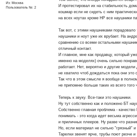
Из: Москва
И протестировал их на стабильность дом
Пользователь №: 2
кошмар если не сидеть с ним практически
на всех ноутах кроме HP все наушники па
Так вот, с этими наушниками порадовало 
наушники и ноут уже их врубает. На андр
сравнению со всеми остальными наушника
отличный контакт.
И главное, мне как продавцу, который у
именно на моделях) очень сильно понрави
работает. Нет, вероятно и другие модели
не хватило чтоб дождаться пока они это 
Так что в этом смысле я вообще в полном
не припомню больше таких из всего того 
Теперь к звуку. Все-таки это наушники.
Ну тут собственно как и положено БТ науш
Собственно главная проблема - качество 
понимать - это когда идет весьма агресс
и приличных плееров. Ну разве что разни
Но, если материал не сильно "грязный" и
Тарелки звенят ярче, трубы поют резче и