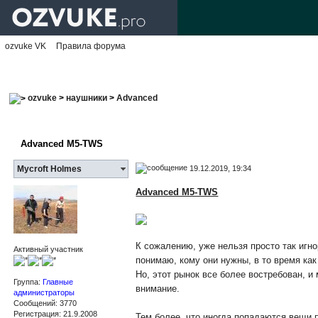
ozvuke VK
Правила форума
ozvuke
>
наушники
>
Advanced
Advanced M5-TWS
19.12.2019, 19:34
Mycroft Holmes
Advanced M5-TWS
К сожалению, уже нельзя просто так игн
Активный участник
понимаю, кому они нужны, в то время ка
Но, этот рынок все более востребован, и
Группа:
Главные
внимание.
администраторы
Сообщений: 3770
Регистрация: 21.9.2008
Тем более, что иногда попадаются вещи 