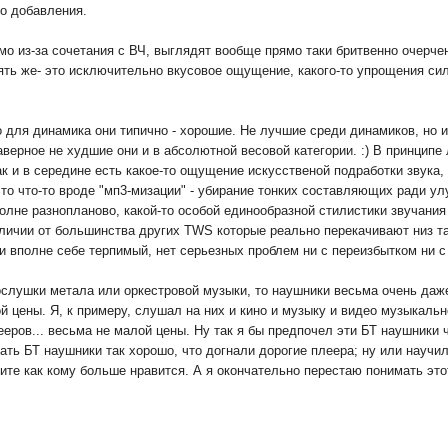
го добавления.
димо из-за сочетания с ВЧ, выглядят вообще прямо таки бритвенно очер
ять же- это исключительно вкусовое ощущение, какого-то упрощения си
о для динамика они типично - хорошие. Не лучшие среди динамиков, но и
верное не худшие они и в абсолютной весовой категории. :) В принципе 
так и в середине есть какое-то ощущение искусственой подработки звука
осто что-то вроде "мп3-мизации" - убирание тонких составляющих ради 
олне разнопланово, какой-то особой единообразной стилистики звучания
тличии от большинства других TWS которые реально перекачивают низ та
 вполне себе терпимый, нет серьезных проблем ни с переизбытком ни с
ослушки метала или оркестровой музыки, то наушники весьма очень даж
цены. Я, к примеру, слушал на них и кино и музыку и видео музыкальное
ееров... весьма не малой цены. Ну так я бы предпочел эти БТ наушники
ать БТ наушники так хорошо, что догнали дорогие плеера; ну или научил
ите как кому больше нравится. А я окончательно перестаю понимать это