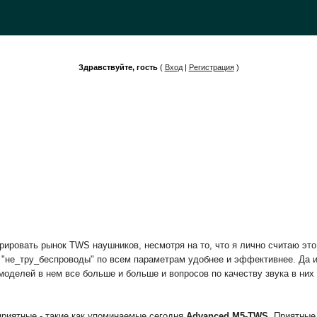
Здравствуйте, гость
(
Вход
|
Регистрация
)
орировать рынок TWS наушников, несмотря на то, что я лично считаю эт
к "не_тру_беспроводы" по всем параметрам удобнее и эффективнее. Да и
 моделей в нем все больше и больше и вопросов по качеству звука в них
приятные - такие как упоминаемые сегодня
Advanced M5-TWS
. Приятные