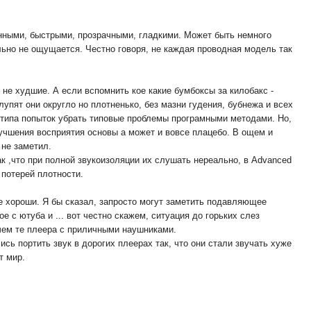
ченными, быстрыми, прозрачными, гладкими. Может быть немного
льно не ощущается. Честно говоря, не каждая проводная модель так
 не худшие. А если вспомнить кое какие бумбоксы за килобакс -
лупят они округло но плотненько, без мазни гудения, бубнежа и всех
, типа попыток убрать типовые проблемы програмными методами. Но,
улучшения восприятия основы а может и вовсе плацебо. В ощем и
 не заметил.
к ,что при полной звукоизоляции их слушать нереально, в Advanced
 потерей плотности.
е хороши. Я бы сказал, запросто могут заметить подавляющее
 с ютуба и ... вот честно скажем, ситуация до горьких слез
 чем те плеера с приличными наушниками.
ись портить звук в дорогих плеерах так, что они стали звучать хуже
т мир.