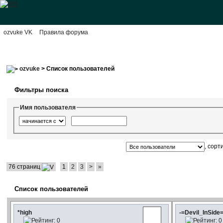
ozvuke VK
Правила форума
ozvuke
> Список пользователей
Фильтры поиска
Имя пользователя
, сор
76 страниц
1
2
3
>
»
Список пользователей
*high
-=Devil_InSide=