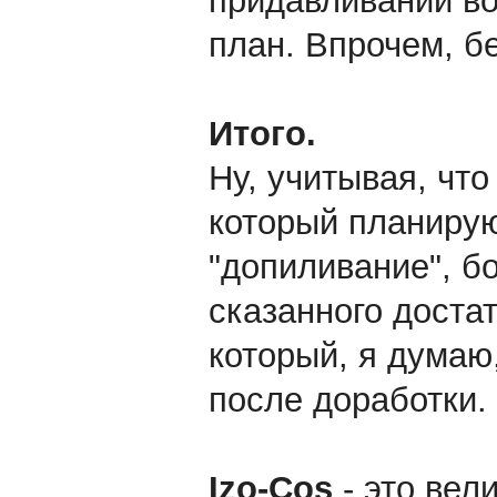
придавливании во
план. Впрочем, б
Итого.
Ну, учитывая, чт
который планирую
"допиливание", б
сказанного доста
который, я думаю
после доработки.
Izo-Cos
- это вел