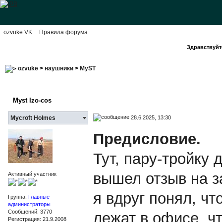
ozvuke VK
Правила форума
Здравствуйте
ozvuke
>
наушники
>
MyST
Myst Izo-cos
28.6.2025, 13:30
Mycroft Holmes
Предисловие.
Тут, пару-тройку
вышел отзыв на 
Активный участник
я вдруг понял, чт
Группа:
Главные
администраторы
Сообщений: 3770
лежат в офисе, чт
Регистрация: 21.9.2008