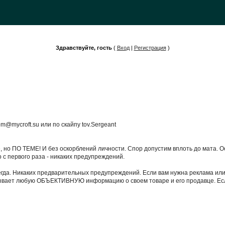
Здравствуйте, гость
(
Вход
|
Регистрация
)
m@mycroft.su или по скайпу tov.Sergeant
те, но ПО ТЕМЕ! И без оскорблений личности. Спор допустим вплоть до мата. 
о с первого раза - никаких предупреждений.
егда. Никаких предварительных предупреждений. Если вам нужна реклама или 
казывает любую ОБЪЕКТИВНУЮ информацию о своем товаре и его продавце. Если