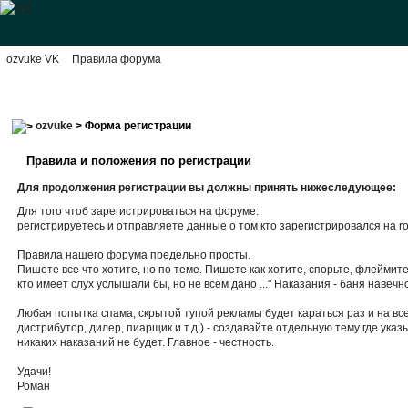
ozvuke VK
Правила форума
ozvuke
> Форма регистрации
Правила и положения по регистрации
Для продолжения регистрации вы должны принять нижеследующее:
Для того чтоб зарегистрироваться на форуме:
регистрируетесь и отправляете данные о том кто зарегистрировался на ro
Правила нашего форума предельно просты.
Пишете все что хотите, но по теме. Пишете как хотите, спорьте, флейми
кто имеет слух услышали бы, но не всем дано ..." Наказания - баня навечн
Любая попытка спама, скрытой тупой рекламы будет караться раз и на вс
дистрибутор, дилер, пиарщик и т.д.) - создавайте отдельную тему где у
никаких наказаний не будет. Главное - честность.
Удачи!
Роман