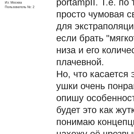
portampII. Т.е. п
Из: Москва
Пользователь №: 2
просто чумовая св
для экстраполяци
если брать "мягк
низа и его количе
плачевной.
Но, что касается 
ушки очень понра
опишу особенност
будет это как жут
понимаю концепци
нахожу её чрезвы