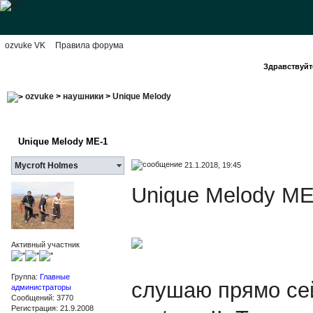
ozvuke VK
Правила форума
Здравствуйте
ozvuke
>
наушники
>
Unique Melody
Unique Melody ME-1
21.1.2018, 19:45
Mycroft Holmes
Unique Melody ME
Активный участник
Группа:
Главные
слушаю прямо сей
администраторы
Сообщений: 3770
Регистрация: 21.9.2008