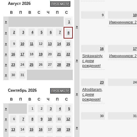
Август 2026
В
П
В
С
Ч
П
С
9
10
»
1
Именинников: 2
»
2
3
4
5
6
7
»
8
»
9
10
11
12
13
14
15
16
17
»
16
17
18
19
20
21
22
Sinkawainty,
Именинников: 2
»
с днем
»
23
24
25
26
27
28
29
рождения!
»
30
31
23
24
Afroditaram,
Сентябрь 2026
»
с днем
В
П
В
С
Ч
П
С
рождения!
»
1
2
3
4
5
30
31
»
6
7
8
9
10
11
12
»
»
13
14
15
16
17
18
19