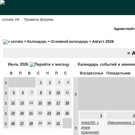
ozvuke VK
Правила форума
Здравствуйте
ozvuke
>
Календарь
>
Основной календарь
> Август 2026
«
А
Июль 2026
Календарь событий и имени
В
П
В
С
Ч
П
С
Воскресенье
Понедельник
»
1
2
3
4
»
5
6
7
8
9
10
11
»
»
12
13
14
15
16
17
18
»
19
20
21
22
23
24
25
2
3
AnbertSl, с
Именинников: 2
»
26
27
28
29
30
31
»
днем
рождения!