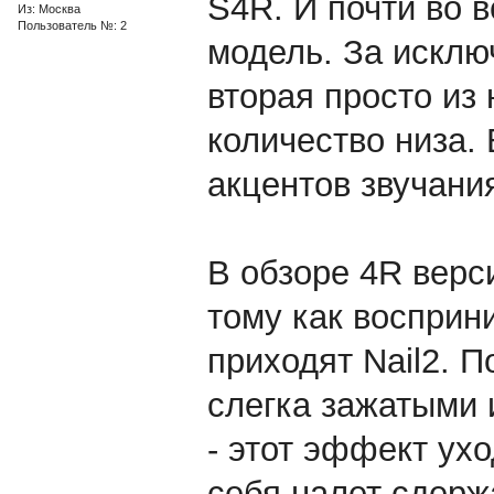
S4R. И почти во 
Из: Москва
Пользователь №: 2
модель. За исклю
вторая просто из
количество низа. 
акцентов звучани
В обзоре 4R верси
тому как восприн
приходят Nail2. 
слегка зажатыми 
- этот эффект ухо
себя налет сдерж