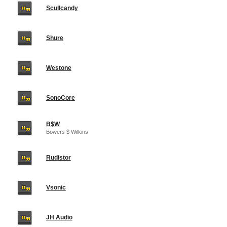
Scullcandy
Shure
Westone
SonoCore
B$W
Bowers $ Wilkins
Rudistor
Vsonic
JH Audio