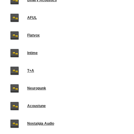
Binary Acoustics
AFUL
Flatvox
Intime
T+A
Neuropunk
Acoustune
Nostalgia Audio