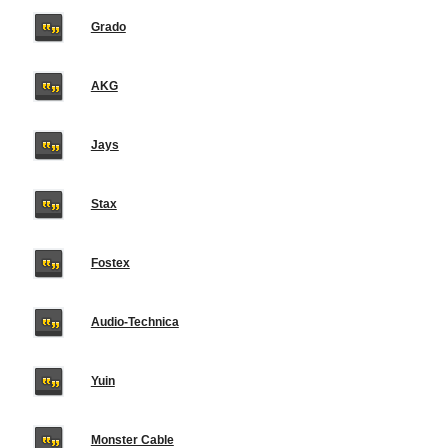
Grado
AKG
Jays
Stax
Fostex
Audio-Technica
Yuin
Monster Cable