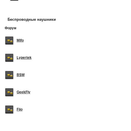
Беспроводные наушники
Форум
Mifo
Lypertek
B$W
GeekFly
Fiio