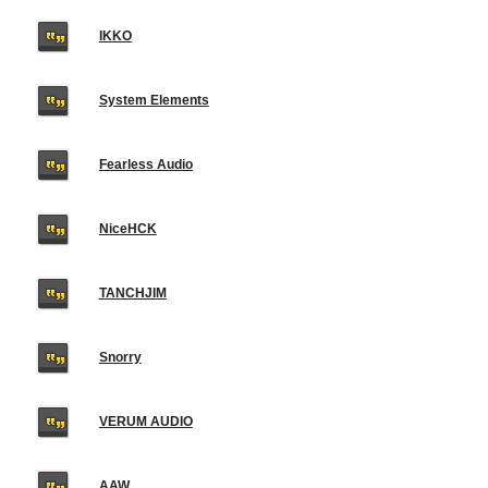
IKKO
System Elements
Fearless Audio
NiceHCK
TANCHJIM
Snorry
VERUM AUDIO
AAW