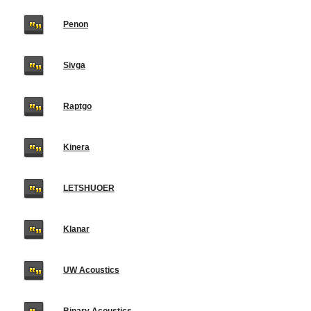
Penon
Sivga
Raptgo
Kinera
LETSHUOER
Klanar
UW Acoustics