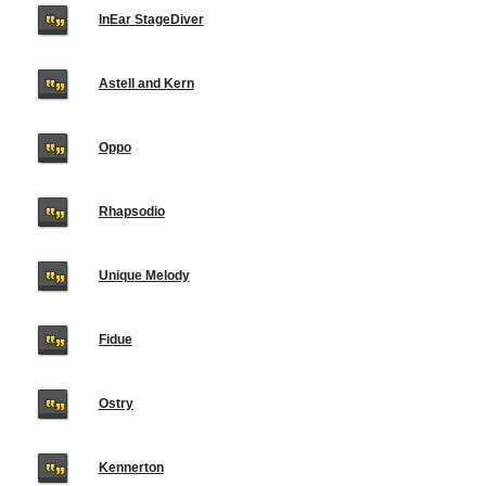
InEar StageDiver
Astell and Kern
Oppo
Rhapsodio
Unique Melody
Fidue
Ostry
Kennerton