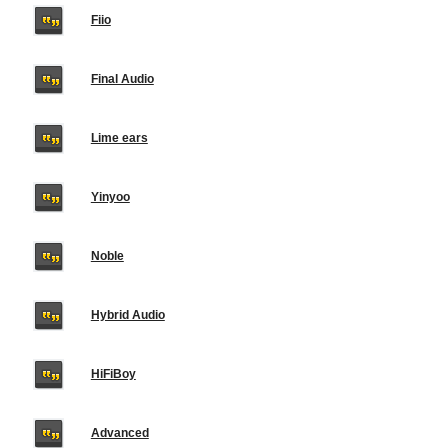
Fiio
Final Audio
Lime ears
Yinyoo
Noble
Hybrid Audio
HiFiBoy
Advanced