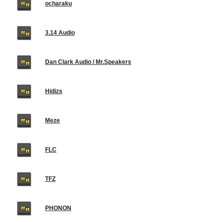
ocharaku
3.14 Audio
Dan Clark Audio / Mr.Speakers
Hidizs
Meze
FLC
TFZ
PHONON