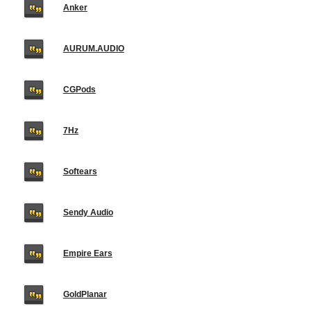
Anker
AURUM.AUDIO
CGPods
7Hz
Softears
Sendy Audio
Empire Ears
GoldPlanar