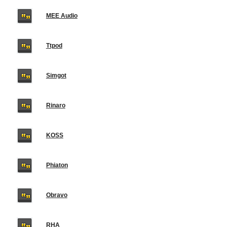
MEE Audio
Ttpod
Simgot
Rinaro
KOSS
Phiaton
Obravo
RHA