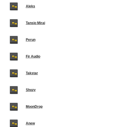
Aleks
Tansio Mirai
Perun
Fir Audio
Takstar
Shozy
MoonDrop
Anew