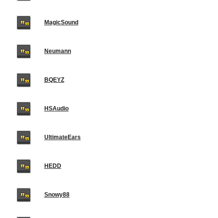
MagicSound
Neumann
BQEYZ
HSAudio
UltimateEars
HEDD
Snowy88