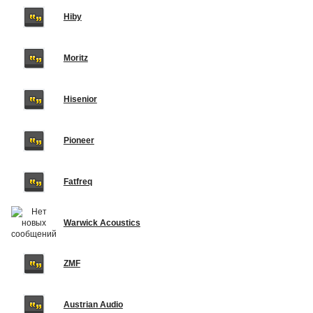
Hiby
Moritz
Hisenior
Pioneer
Fatfreq
Warwick Acoustics
ZMF
Austrian Audio