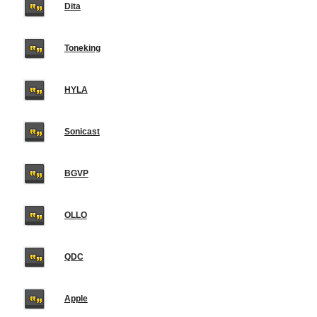
Dita
Toneking
HYLA
Sonicast
BGVP
OLLO
QDC
Apple