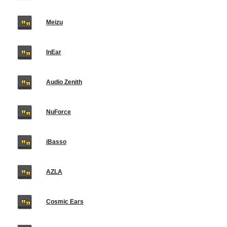
Meizu
InEar
Audio Zenith
NuForce
iBasso
AZLA
Cosmic Ears