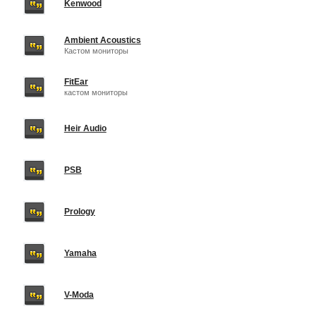
Kenwood
Ambient Acoustics
Кастом мониторы
FitEar
кастом мониторы
Heir Audio
PSB
Prology
Yamaha
V-Moda