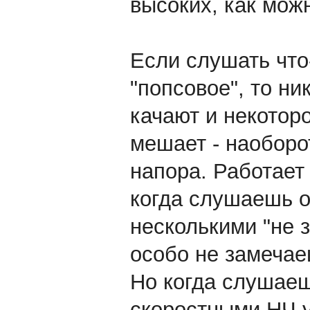
высоких, как мож
Если слушать что
"попсовое", то ни
качают и некоторо
мешает - наоборот
напора. Работает
когда слушаешь 
несколькими "не 
особо не замечае
Но когда слушаеш
скоростными НЧ 