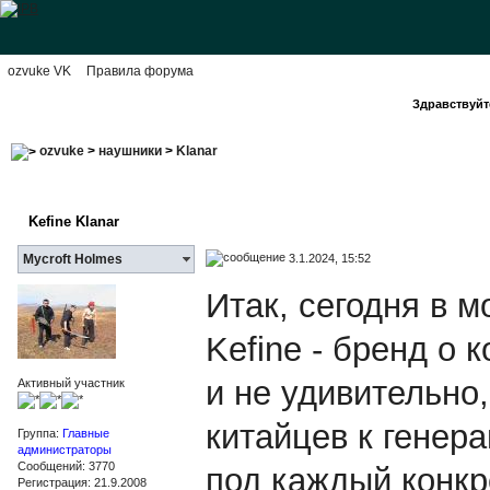
ozvuke VK
Правила форума
Здравствуйте
ozvuke
>
наушники
>
Klanar
Kefine Klanar
3.1.2024, 15:52
Mycroft Holmes
Итак, сегодня в 
Kefine - бренд о 
и не удивительно
Активный участник
китайцев к генер
Группа:
Главные
администраторы
Сообщений: 3770
под каждый конкре
Регистрация: 21.9.2008