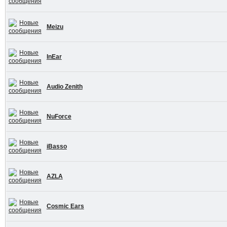
Meizu
InEar
Audio Zenith
NuForce
iBasso
AZLA
Cosmic Ears