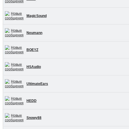
MagicSound
Neumann
BQEYZ
HSAudio
UltimateEars
HEDD
Snowy88