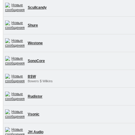
Scullcandy
Shure
Westone
SonoCore
B$W
Bowers $ Wilkins
Rudistor
Vsonic
JH Audio