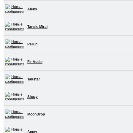
Aleks
Tansio Mirai
Perun
Fir Audio
Takstar
Shozy
MoonDrop
Anew