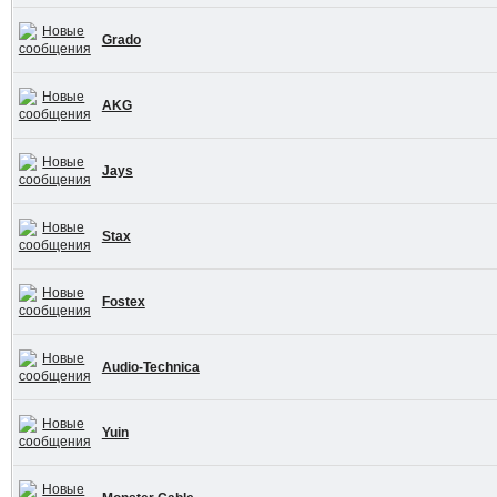
Grado
AKG
Jays
Stax
Fostex
Audio-Technica
Yuin