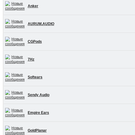
Anker
AURUM.AUDIO
CGPods
7Hz
Softears
Sendy Audio
Empire Ears
GoldPlanar