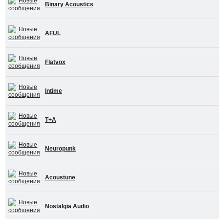
Binary Acoustics
AFUL
Flatvox
Intime
T+A
Neuropunk
Acoustune
Nostalgia Audio