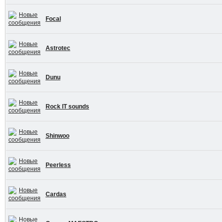
Focal
Astrotec
Dunu
Rock IT sounds
Shinwoo
Peerless
Cardas