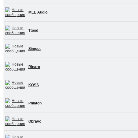
MEE Audio
Ttpod
Simgot
Rinaro
KOSS
Phiaton
Obravo