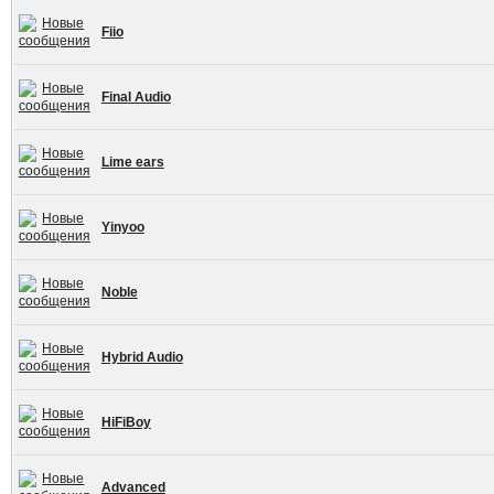
Fiio
Final Audio
Lime ears
Yinyoo
Noble
Hybrid Audio
HiFiBoy
Advanced