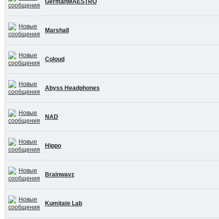
GermanMAESTRO
Marshall
Coloud
Abyss Headphones
NAD
Hippo
Brainwavz
Kumitate Lab