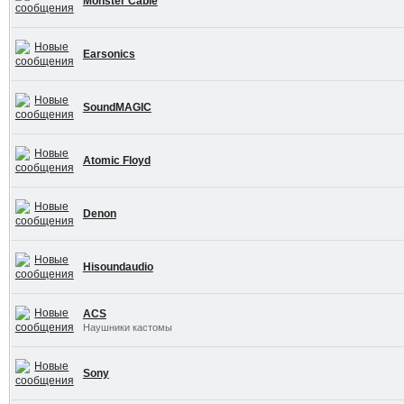
Monster Cable
Earsonics
SoundMAGIC
Atomic Floyd
Denon
Hisoundaudio
ACS
Наушники кастомы
Sony