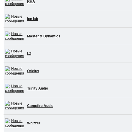
RHA
ice lab
Master & Dynamics
LZ
Oriolus
Trinity Audio
Campfire Audio
Whizzer