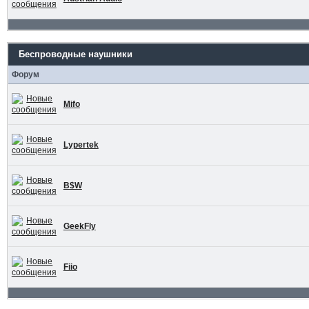
Беспроводные наушники
Форум
Mifo
Lypertek
B$W
GeekFly
Fiio