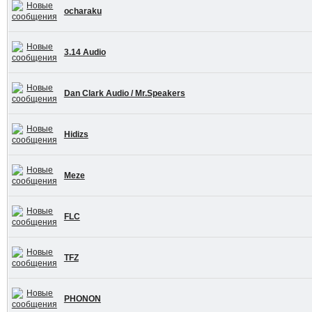
ocharaku
3.14 Audio
Dan Clark Audio / Mr.Speakers
Hidizs
Meze
FLC
TFZ
PHONON