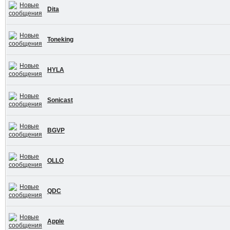
Dita
Toneking
HYLA
Sonicast
BGVP
OLLO
QDC
Apple