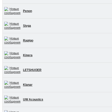
Penon
Sivga
Raptgo
Kinera
LETSHUOER
Klanar
UW Acoustics