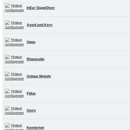
InEar StageDiver
Astell and Kern
Oppo
Rhapsodio
Unique Melody
Fidue
Ostry
Kennerton