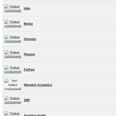
Hiby
Moritz
Hisenior
Pioneer
Fatfreq
Warwick Acoustics
ZMF
Austrian Audio