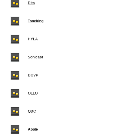
Dita
Toneking
HYLA
Sonicast
BGVP
OLLO
QDC
Apple