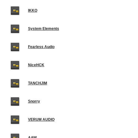
IKKO
System Elements
Fearless Audio
NiceHCK
TANCHJIM
Snorry
VERUM AUDIO
AAW