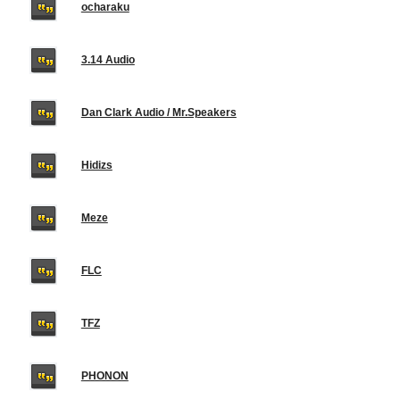
ocharaku
3.14 Audio
Dan Clark Audio / Mr.Speakers
Hidizs
Meze
FLC
TFZ
PHONON