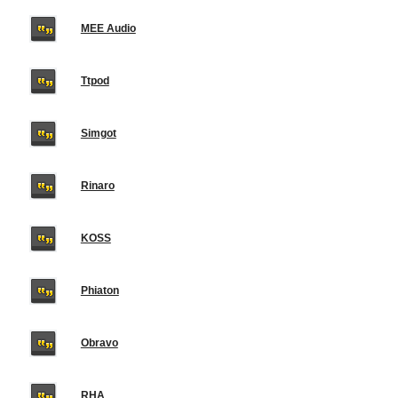
MEE Audio
Ttpod
Simgot
Rinaro
KOSS
Phiaton
Obravo
RHA