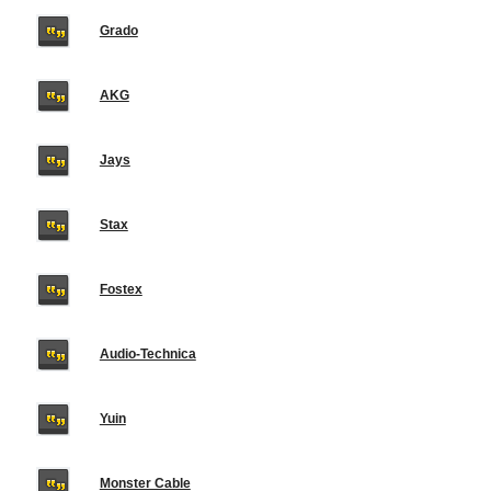
Grado
AKG
Jays
Stax
Fostex
Audio-Technica
Yuin
Monster Cable