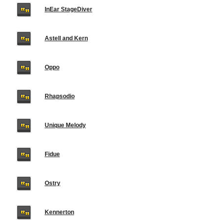
InEar StageDiver
Astell and Kern
Oppo
Rhapsodio
Unique Melody
Fidue
Ostry
Kennerton