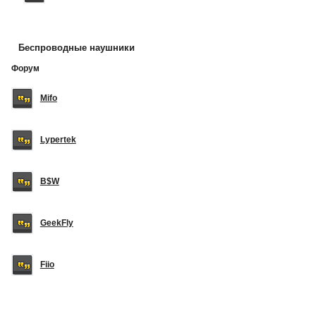
Беспроводные наушники
Форум
Mifo
Lypertek
B$W
GeekFly
Fiio