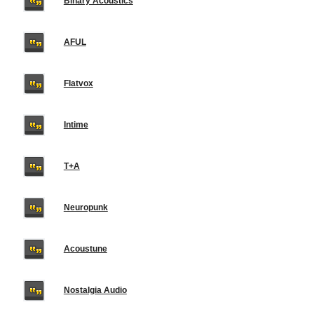
Binary Acoustics
AFUL
Flatvox
Intime
T+A
Neuropunk
Acoustune
Nostalgia Audio