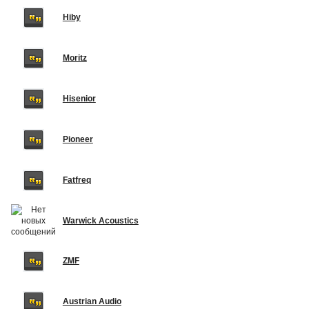
Hiby
Moritz
Hisenior
Pioneer
Fatfreq
Warwick Acoustics
ZMF
Austrian Audio