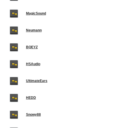
MagicSound
Neumann
BQEYZ
HSAudio
UltimateEars
HEDD
Snowy88