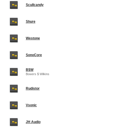
Scullcandy
Shure
Westone
SonoCore
B$W
Bowers $ Wilkins
Rudistor
Vsonic
JH Audio