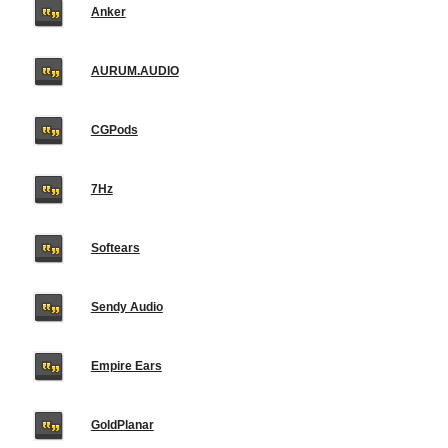
Anker
AURUM.AUDIO
CGPods
7Hz
Softears
Sendy Audio
Empire Ears
GoldPlanar