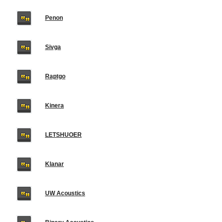
Penon
Sivga
Raptgo
Kinera
LETSHUOER
Klanar
UW Acoustics