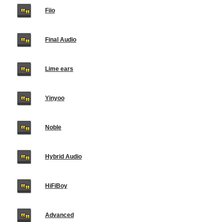
Fiio
Final Audio
Lime ears
Yinyoo
Noble
Hybrid Audio
HiFiBoy
Advanced