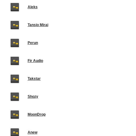
Aleks
Tansio Mirai
Perun
Fir Audio
Takstar
Shozy
MoonDrop
Anew