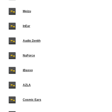
Meizu
InEar
Audio Zenith
NuForce
iBasso
AZLA
Cosmic Ears