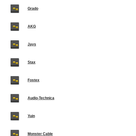
Grado
AKG
Jays
Stax
Fostex
Audio-Technica
Yuin
Monster Cable