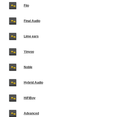
Fiio
Final Audio
Lime ears
Yinyoo
Noble
Hybrid Audio
HiFiBoy
Advanced