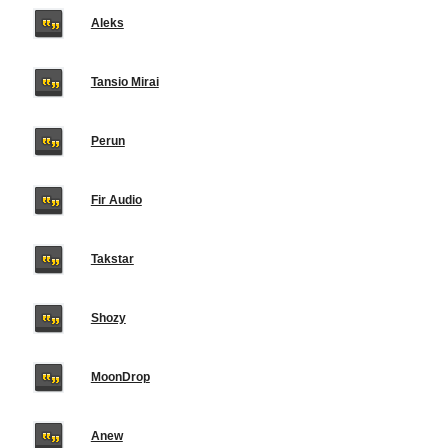
Aleks
Tansio Mirai
Perun
Fir Audio
Takstar
Shozy
MoonDrop
Anew