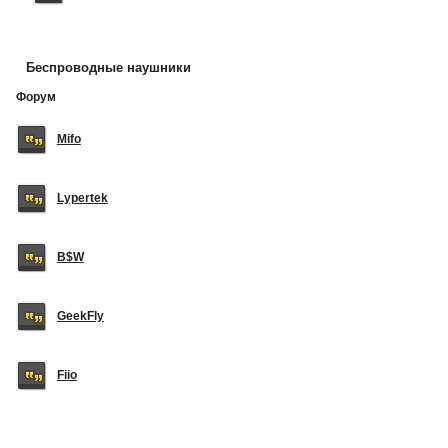
Беспроводные наушники
Форум
Mifo
Lypertek
B$W
GeekFly
Fiio