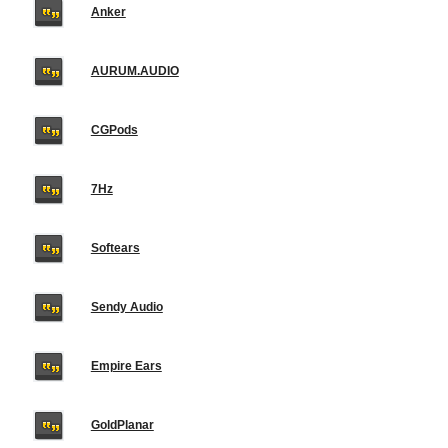
Anker
AURUM.AUDIO
CGPods
7Hz
Softears
Sendy Audio
Empire Ears
GoldPlanar