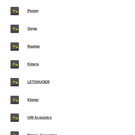
Penon
Sivga
Raptgo
Kinera
LETSHUOER
Klanar
UW Acoustics