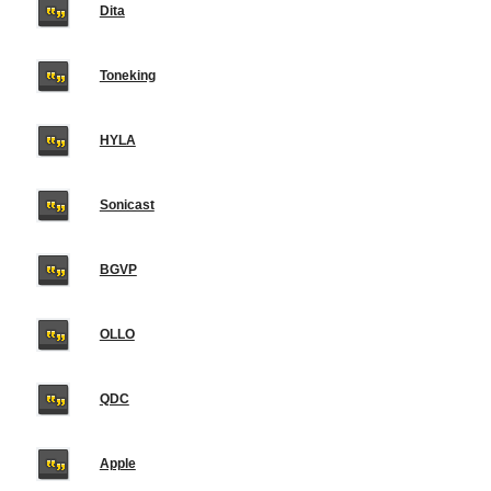
Dita
Toneking
HYLA
Sonicast
BGVP
OLLO
QDC
Apple