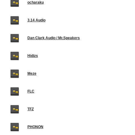
ocharaku
3.14 Audio
Dan Clark Audio / Mr.Speakers
Hidizs
Meze
FLC
TFZ
PHONON