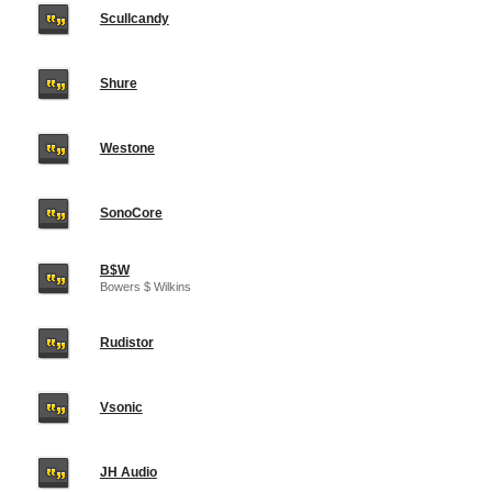
Scullcandy
Shure
Westone
SonoCore
B$W
Bowers $ Wilkins
Rudistor
Vsonic
JH Audio