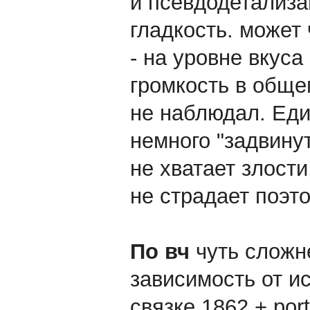
и псевдодетализа
гладкость. может 
- на уровне вкус
громкость в обще
не наблюдал. Еди
немного "задвинут
не хватает злост
не страдает поэт
По вч
чуть сложне
зависимость от и
связке 1862 + por