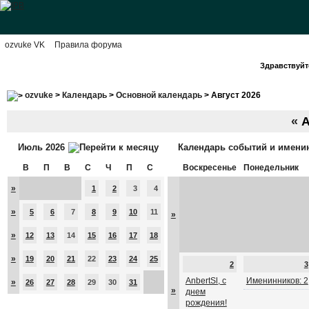
ozvuke VK
Правила форума
Здравствуйте
ozvuke
>
Календарь
>
Основной календарь
> Август 2026
«
А
Июль 2026
Календарь событий и имени
В
П
В
С
Ч
П
С
Воскресенье
Понедельник
»
1
2
3
4
»
5
6
7
8
9
10
11
»
»
12
13
14
15
16
17
18
»
19
20
21
22
23
24
25
2
3
AnbertSl, с
Именинников: 2
»
26
27
28
29
30
31
»
днем
рождения!