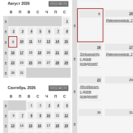
Август 2026
В
П
В
С
Ч
П
С
10
9
Именинников: 2
»
1
»
»
2
3
4
5
6
7
8
10
11
12
13
14
15
»
9
16
17
»
16
17
18
19
20
21
22
Sinkawainty,
Именинников: 2
»
с днем
»
23
24
25
26
27
28
29
рождения!
»
30
31
23
24
Afroditaram,
Сентябрь 2026
»
с днем
В
П
В
С
Ч
П
С
рождения!
»
1
2
3
4
5
30
31
»
6
7
8
9
10
11
12
»
»
13
14
15
16
17
18
19