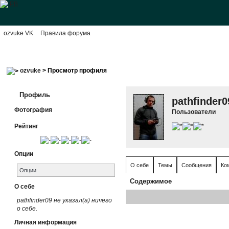
ozvuke VK
Правила форума
ozvuke
> Просмотр профиля
Профиль
pathfinder0
Фотография
Пользователи
Рейтинг
Опции
О себе
Темы
Сообщения
Ко
Опции
Содержимое
О себе
pathfinder09 не указал(а) ничего
о себе.
Личная информация