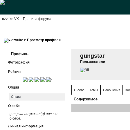
ozvuke VK
Правила форума
ozvuke
> Просмотр профиля
Профиль
gungstar
Пользователи
Фотография
Рейтинг
Опции
О себе
Темы
Сообщения
Ко
Опции
Содержимое
О себе
gungstar не указал(а) ничего
о себе.
Личная информация