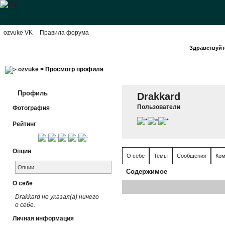
ozvuke VK
Правила форума
Здравствуйте
ozvuke
> Просмотр профиля
Профиль
Drakkard
Пользователи
Фотография
Рейтинг
Опции
О себе
Темы
Сообщения
Ком
Опции
Содержимое
О себе
Drakkard не указал(а) ничего
о себе.
Личная информация