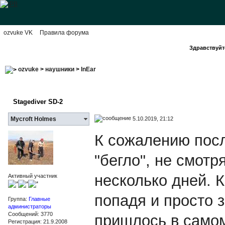
ozvuke VK
Правила форума
Здравствуйте
ozvuke
>
наушники
>
InEar
Stagediver SD-2
5.10.2019, 21:12
Mycroft Holmes
К сожалению пос
"бегло", не смотр
несколько дней. К
Активный участник
попадя и просто 
Группа:
Главные
администраторы
Сообщений: 3770
пришлось в самом
Регистрация: 21.9.2008