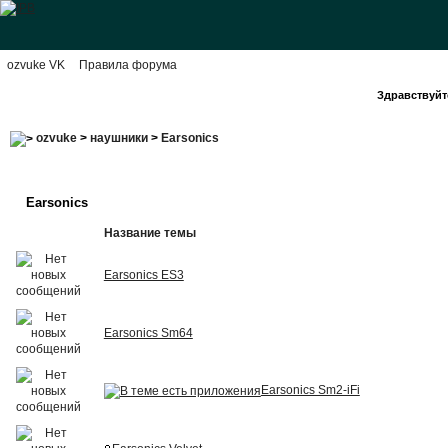
ozvuke VK
Правила форума
Здравствуйте
ozvuke
>
наушники
>
Earsonics
Earsonics
Название темы
Earsonics ES3
Earsonics Sm64
Earsonics Sm2-iFi