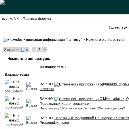
ozvuke VK
Правила форума
Здравствуйте
ozvuke
>
полезная информация "на тему"
>
Немного о аппаратуре.
2 страниц
1
2
>
Немного о аппаратуре.
Название темы
Важные темы
ВАЖНО:
Алдошина. Музык
акустика
ВАЖНО:
О Мультибитах, 
Переходных Характеристиках
Или - почему 16битный мультбит а не 32битный однобит?
ВАЖНО:
Ответы И.а. Алдошиной На Вопросы Читате
Prosound.ixbt.com