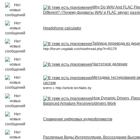
Why Do WAV And FLAC Fil
Different? / Почему форматы WAV и FLAC звучат разл
Headphone-calculator
Таблица перевода из деци
http://forum.vegalab.ru/showthread.php?t=45178
Частотное деление
Методика тестирования ак
систем
взято с http://article.techlabs.by
How Dynamic Drivers, Plana
Balanced Armature Receivers/drivers Work
Сравнение цифровых аудиоформатов
Различные Виды Интерполяции. Воссоздание Высоки