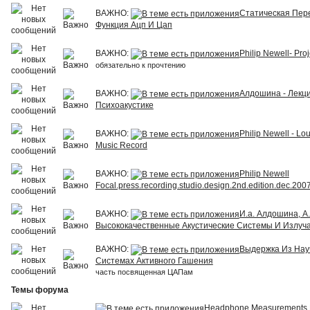
ВАЖНО:
Статическая Пер
Функция Ацп И Цап
ВАЖНО:
Philip Newell- Proj
обязательно к прочтению
ВАЖНО:
Алдошина - Лекц
Психоакустике
ВАЖНО:
Philip Newell - Lo
Music Record
ВАЖНО:
Philip Newell
Focal.press.recording.studio.design.2nd.edition.dec.200
ВАЖНО:
И.а. Алдошина, А.
Высококачественные Акустические Системы И Излуч
ВАЖНО:
Выдержка Из Нау
Системах Активного Гашения
часть посвященная ЦАПам
Темы форума
Headphone Measurements E