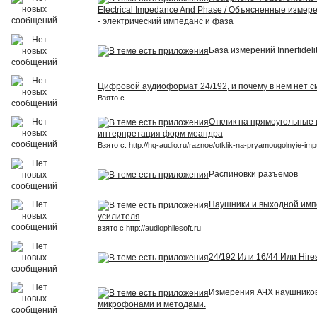
Electrical Impedance And Phase / Объясненные измер
- электрический импеданс и фаза
База измерений Innerfideli
Цифровой аудиоформат 24/192, и почему в нем нет с
Взято с
Отклик на прямоугольные 
интерпретация форм меандра
Взято с: http://hq-audio.ru/raznoe/otklik-na-pryamougolnyie-impu
Распиновки разъемов
Наушники и выходной имп
усилителя
взято с http://audiophilesoft.ru
24/192 Или 16/44 Или Hire
Измерения АЧХ наушнико
микрофонами и методами.