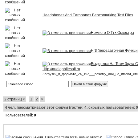
Headphones And Earphones Benchmarking Test Files
Немного О Ттх Оркестра
Hrtf (передаточная Функци
Выдержки На Тему Звука 
Http://audiophilesoft.ru
Загрузки_в_формате_24_192___почему_они_не_имеют_см
2 страниц
1
2
>
4
чел. просматривают этот форум (гостей: 4, скрытых пользователей: 0
Пользователей:
0
Открытая тема (есть новые ответы)
Опрос (