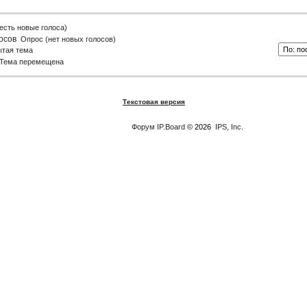
есть новые голоса)
Опрос (нет новых голосов)
ытая тема
Тема перемещена
Текстовая версия
Форум
IP.Board
© 2026
IPS, Inc
.