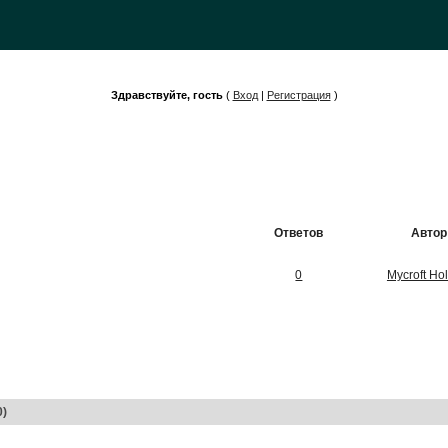
Здравствуйте, гость
(
Вход
|
Регистрация
)
Ответов
Автор
0
Mycroft Ho
0)