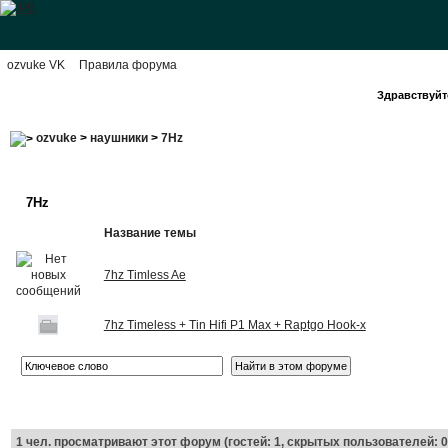
ozvuke VK
Правила форума
Здравствуйте
ozvuke
>
наушники
>
7Hz
7Hz
Название темы
7hz Timless Ae
7hz Timeless + Tin Hifi P1 Max + Raptgo Hook-x
1
чел. просматривают этот форум (гостей: 1, скрытых пользователей: 0