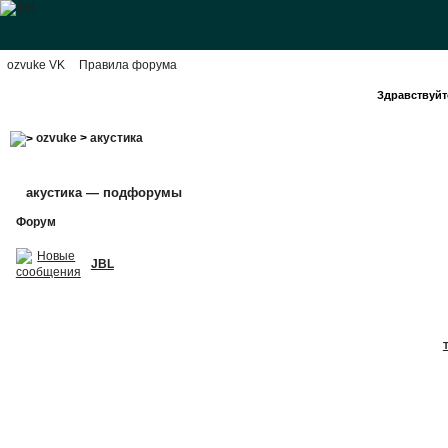
ozvuke VK
Правила форума
Здравствуйте
ozvuke
>
акустика
акустика — подфорумы
Форум
JBL