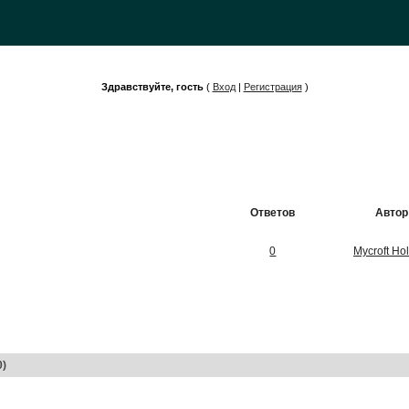
Здравствуйте, гость
(
Вход
|
Регистрация
)
Ответов
Автор
0
Mycroft Ho
0)