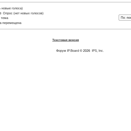
ь новые голоса)
Опрос (нет новых голосов)
 тема
а перемещена
Текстовая версия
Форум
IP.Board
© 2026
IPS, Inc
.