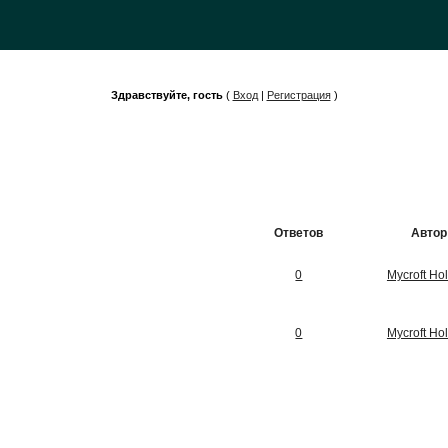
Здравствуйте, гость
(
Вход
|
Регистрация
)
Ответов
Автор
0
Mycroft Ho
0
Mycroft Ho