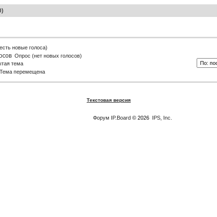
0)
есть новые голоса)
Опрос (нет новых голосов)
ытая тема
Тема перемещена
Текстовая версия
Форум
IP.Board
© 2026
IPS, Inc
.