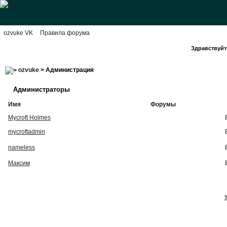
ozvuke VK
Правила форума
Здравствуйте
ozvuke
> Администрация
Администраторы
Имя
Форумы
Mycroft Holmes
mycroftadmin
nameless
Максим