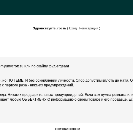
Здравствуйте, гость
(
Вход
|
Регистрация
)
m@mycroft.su или по скайпу tov.Sergeant
те, но ПО ТЕМЕ! И без оскорблений личности. Спор допустим вплоть до мата.
но с первого раза - никаких предупреждений.
егда. Никаких предварительных предупреждений. Если вам нужна реклама или 
казывает любую ОБЪЕКТИВНУЮ информацию о своем товаре и его продавце. Если
Текстовая версия