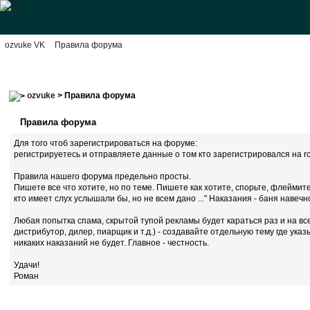
ozvuke VK
Правила форума
ozvuke
> Правила форума
Правила форума
Для того чтоб зарегистрироваться на форуме:
регистрируетесь и отправляете данные о том кто зарегистрировался на ro
Правила нашего форума предельно просты.
Пишете все что хотите, но по теме. Пишете как хотите, спорьте, флейми
кто имеет слух услышали бы, но не всем дано ..." Наказания - баня навеч
Любая попытка спама, скрытой тупой рекламы будет караться раз и на вс
дистрибутор, дилер, пиарщик и т.д.) - создавайте отдельную тему где у
никаких наказаний не будет. Главное - честность.
Удачи!
Роман