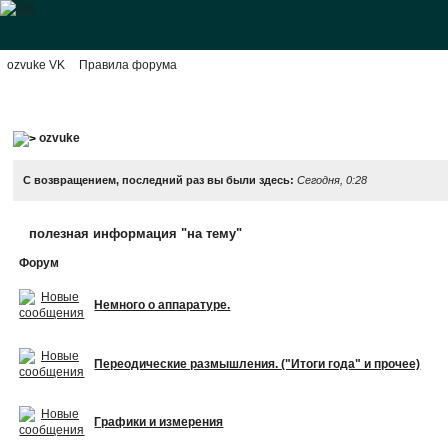
ozvuke VK
Правила форума
ozvuke
С возвращением, последний раз вы были здесь:
Сегодня, 0:28
полезная информация "на тему"
Форум
Немного о аппаратуре.
Переодические размышления. ("Итоги года" и прочее)
Графики и измерения