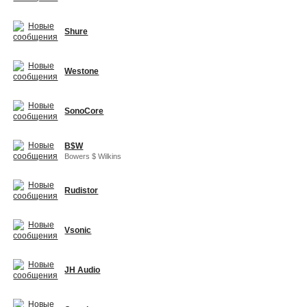
Shure
Westone
SonoCore
B$W
Bowers $ Wilkins
Rudistor
Vsonic
JH Audio