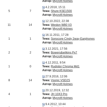
Автор:
Mycroft Holmes
4.2.2018, 15:11
5
7
Тема:
Shure KSE1500
Автор:
Mycroft Holmes
12.10.2022, 22:38
11
14
Тема:
Weston W80 V3
Автор:
Mycroft Holmes
16.11.2011, 17:28
1
1
Тема:
Sonocore Cindy 2way Earphones
Автор:
Mycroft Holmes
3.12.2021, 17:56
2
2
Тема:
Bowers&wilkins Px7
Автор:
Mycroft Holmes
4.12.2011, 9:54
1
0
Тема:
Rudistor Chroma Md1
Автор:
Mycroft Holmes
27.9.2016, 12:06
8
14
Тема:
Vsonic VSD2S
Автор:
Mycroft Holmes
20.12.2019, 12:32
4
1
Тема:
JH 10X3 Pro
Автор:
Mycroft Holmes
9.4.2012, 10:44