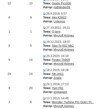
12
10
Тема:
Grado Ps1000
Автор:
pathfinder09
26.9.2018, 0:57
6
9
Тема:
Akg K3003
Автор:
Linkorus
27.10.2011, 19:21
1
1
Тема:
Q-jays
Автор:
Mycroft Holmes
19.12.2023, 18:07
6
5
Тема:
Stax Sr-002 Mk2
Автор:
Mycroft Holmes
24.3.2025, 14:10
9
14
Тема:
Fostex Th909
Автор:
Mycroft Holmes
18.2.2015, 16:26
29
24
Тема:
Ath-im01
Автор:
Zowie
24.1.2018, 17:13
8
20
Тема:
Yuin Pk1
Автор:
anglagard
13.1.2013, 14:49
3
6
Тема:
Monster: Turbine Pro Gold / Pr...
Автор:
Mycroft Holmes