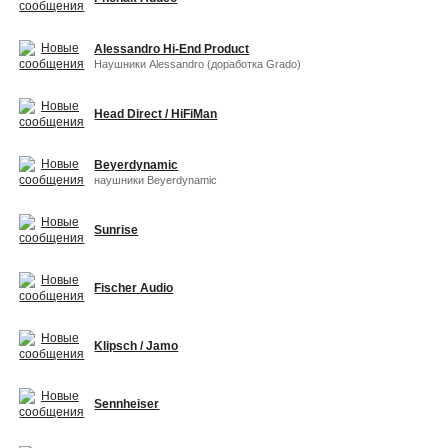
Alessandro Hi-End Product
Наушники Alessandro (доработка Grado)
Head Direct / HiFiMan
Beyerdynamic
наушники Beyerdynamic
Sunrise
Fischer Audio
Klipsch / Jamo
Sennheiser