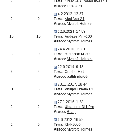
2
6
Тема:
Creative Aurvana In-ear 3
Автор:
Drakkard
4.2.2012, 13:37
2
0
Тема:
Akai Ase-24
Автор:
Mycroft Holmes
12.6.2024, 14:53
16
10
Тема:
Audeze Mm-100
Автор:
Mycroft Holmes
24.4.2010, 15:31
3
0
Тема:
Microbon M-30
Автор:
Mycroft Holmes
22.6.2019, 9:48
3
4
Тема:
Ortofon E-q5
Автор:
pathfinder09
23.11.2017, 18:44
11
5
Тема:
Philips Fidelio L2
Автор:
Mycroft Holmes
27.1.2016, 1:28
3
2
Тема:
Ultrasone Dj1 Pro
Автор:
Влад
6.6.2012, 16:52
1
0
Тема:
Kh-k1000
Автор:
Mycroft Holmes