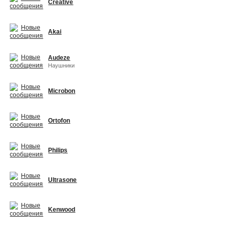
Creative
Akai
Audeze
Наушники
Microbon
Ortofon
Philips
Ultrasone
Kenwood