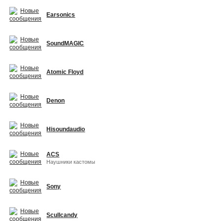
Earsonics
SoundMAGIC
Atomic Floyd
Denon
Hisoundaudio
ACS
Наушники кастомы
Sony
Scullcandy