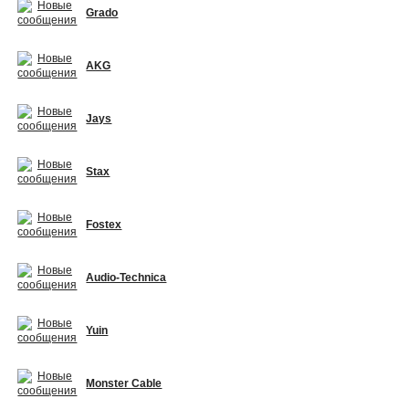
Grado
AKG
Jays
Stax
Fostex
Audio-Technica
Yuin
Monster Cable