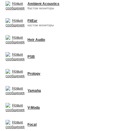
Ambient Acoustics
Кастом мониторы
FitEar
кастом мониторы
Heir Audio
PSB
Prology
Yamaha
V-Moda
Focal