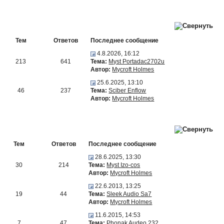
Тем
Ответов
Последнее сообщение
4.8.2026, 16:12
213
641
Тема:
Myst Portadac2702u
Автор:
Mycroft Holmes
25.6.2025, 13:10
46
237
Тема:
Sciber Enflow
Автор:
Mycroft Holmes
Тем
Ответов
Последнее сообщение
28.6.2025, 13:30
30
214
Тема:
Myst Izo-cos
Автор:
Mycroft Holmes
22.6.2013, 13:25
19
44
Тема:
Sleek Audio Sa7
Автор:
Mycroft Holmes
11.6.2015, 14:53
7
47
Тема:
Phonak Audeo 232