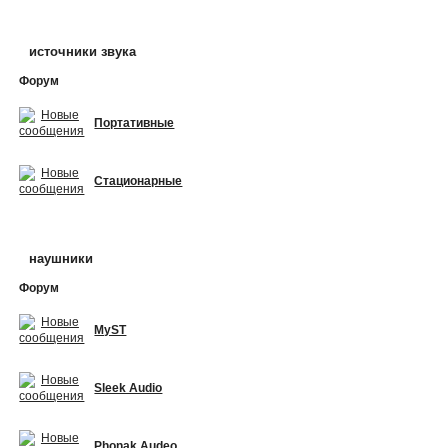
источники звука
Форум
Портативные
Стационарные
наушники
Форум
MyST
Sleek Audio
Phonak Audeo