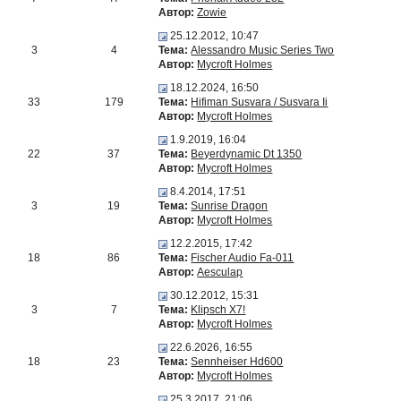
Автор:
Zowie
25.12.2012, 10:47
3
4
Тема:
Alessandro Music Series Two
Автор:
Mycroft Holmes
18.12.2024, 16:50
33
179
Тема:
Hifiman Susvara / Susvara Ii
Автор:
Mycroft Holmes
1.9.2019, 16:04
22
37
Тема:
Beyerdynamic Dt 1350
Автор:
Mycroft Holmes
8.4.2014, 17:51
3
19
Тема:
Sunrise Dragon
Автор:
Mycroft Holmes
12.2.2015, 17:42
18
86
Тема:
Fischer Audio Fa-011
Автор:
Aesculap
30.12.2012, 15:31
3
7
Тема:
Klipsch X7!
Автор:
Mycroft Holmes
22.6.2026, 16:55
18
23
Тема:
Sennheiser Hd600
Автор:
Mycroft Holmes
25.3.2017, 21:06