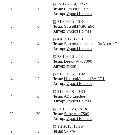
29.12.2019, 14:52
7
10
Тема:
Earsonics ES3
Автор:
Mycroft Holmes
21.8.2015, 16:34
6
6
Тема:
SoundMAGIC E50
Автор:
Mycroft Holmes
4.4.2012, 12:13
2
4
Тема:
Superdarts +remote By Atomic F...
Автор:
Mycroft Holmes
23.1.2016, 7:24
3
8
Тема:
Denon Ah-d7000
Автор:
micon
31.3.2016, 13:32
4
2
Тема:
HisoundAudio HSA-AD1
Автор:
Mycroft Holmes
31.5.2018, 19:30
4
0
Тема:
ACS Emotion
Автор:
Mycroft Holmes
17.12.2023, 16:18
23
30
Тема:
Sony Mdr 7509
Автор:
Mycroft Holmes
3.2.2012, 19:35
2
3
Тема:
Sk Pro