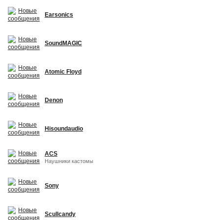
Earsonics
SoundMAGIC
Atomic Floyd
Denon
Hisoundaudio
ACS
Наушники кастомы
Sony
Scullcandy