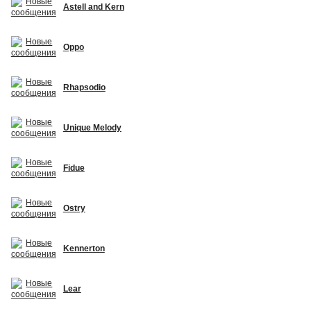
Astell and Kern
Oppo
Rhapsodio
Unique Melody
Fidue
Ostry
Kennerton
Lear