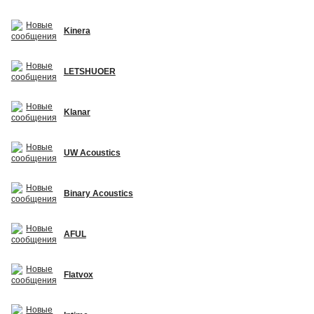
Kinera
LETSHUOER
Klanar
UW Acoustics
Binary Acoustics
AFUL
Flatvox