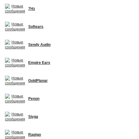
7Hz
Softears
Sendy Audio
Empire Ears
GoldPlanar
Penon
Sivga
Raptgo