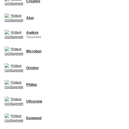
Creative
Akai
Audeze
Наушники
Microbon
Ortofon
Philips
Ultrasone
Kenwood