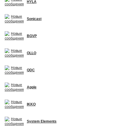
HYLA
Sonicast
BGVP
OLLO
QDC
Apple
IKKO
System Elements