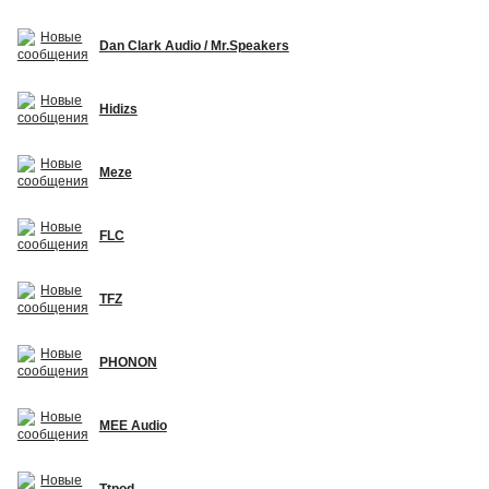
Dan Clark Audio / Mr.Speakers
Hidizs
Meze
FLC
TFZ
PHONON
MEE Audio
Ttpod