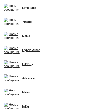
Lime ears
Yinyoo
Noble
Hybrid Audio
HiFiBoy
Advanced
Meizu
InEar