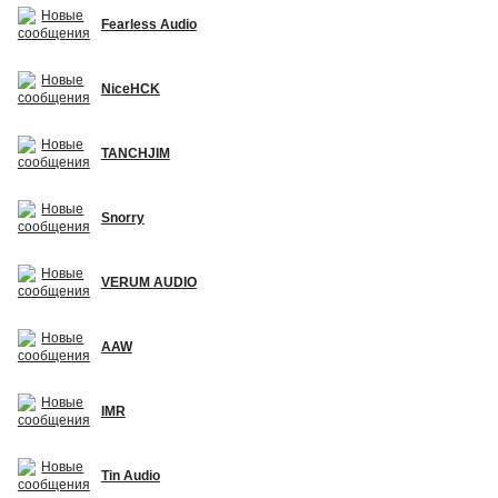
Fearless Audio
NiceHCK
TANCHJIM
Snorry
VERUM AUDIO
AAW
IMR
Tin Audio