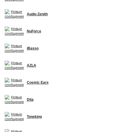
Audio Zenith
NuForce
iBasso
AZLA
Cosmic Ears
Dita
Toneking