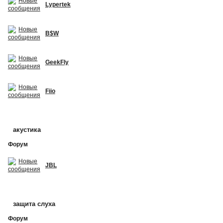
Lypertek
B$W
GeekFly
Fiio
акустика
Форум
JBL
защита слуха
Форум