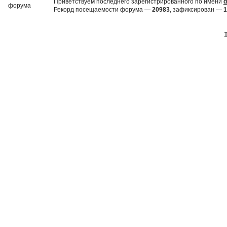
Приветствуем последнего зарегистрированного по имени
d
Рекорд посещаемости форума —
20983
, зафиксирован —
1