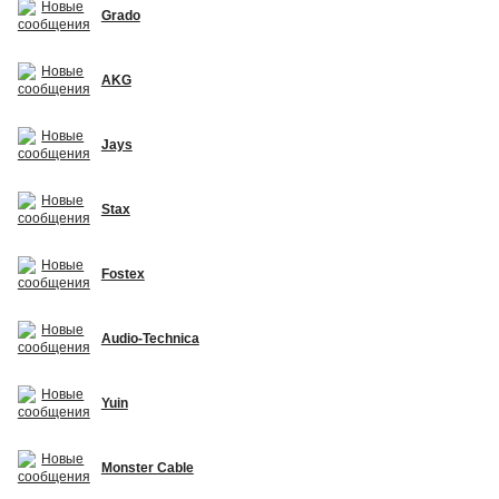
Grado
AKG
Jays
Stax
Fostex
Audio-Technica
Yuin
Monster Cable