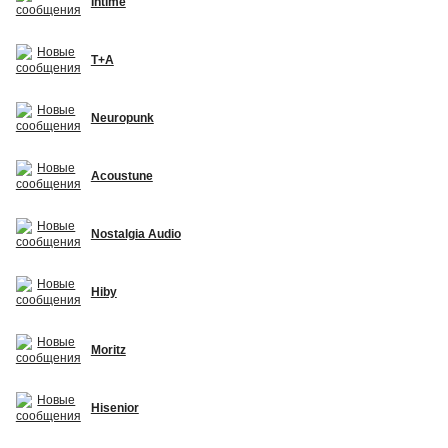
Intime
T+A
Neuropunk
Acoustune
Nostalgia Audio
Hiby
Moritz
Hisenior