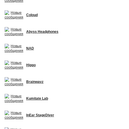
Coloud
Abyss Headphones
NAD
Hippo
Brainwavz
Kumitate Lab
InEar StageDiver