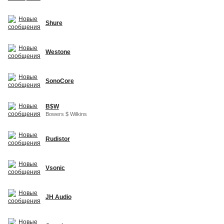
Shure
Westone
SonoCore
B$W
Bowers $ Wilkins
Rudistor
Vsonic
JH Audio