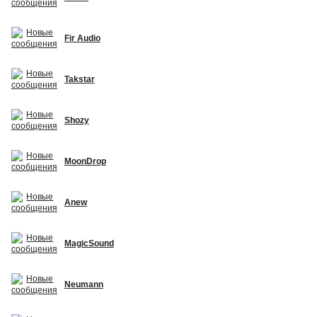
Fir Audio
Takstar
Shozy
MoonDrop
Anew
MagicSound
Neumann