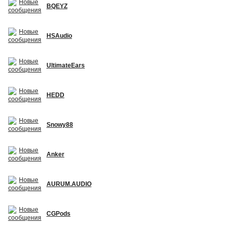
BQEYZ
HSAudio
UltimateEars
HEDD
Snowy88
Anker
AURUM.AUDIO
CGPods