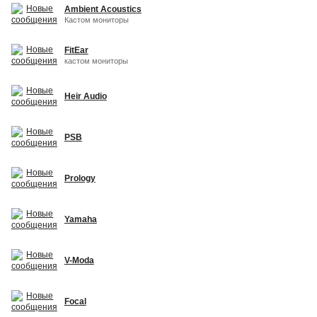
Ambient Acoustics
Кастом мониторы
FitEar
кастом мониторы
Heir Audio
PSB
Prology
Yamaha
V-Moda
Focal