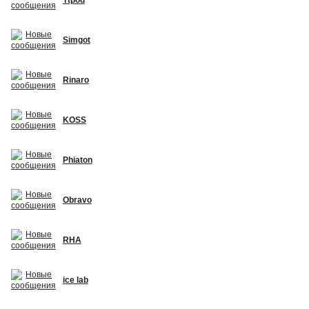
Simgot
Rinaro
KOSS
Phiaton
Obravo
RHA
ice lab