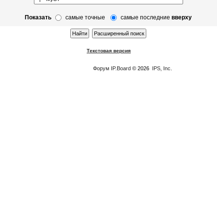
Показать
самые точные
самые последние
вверху
Текстовая версия
Форум
IP.Board
© 2026
IPS, Inc
.