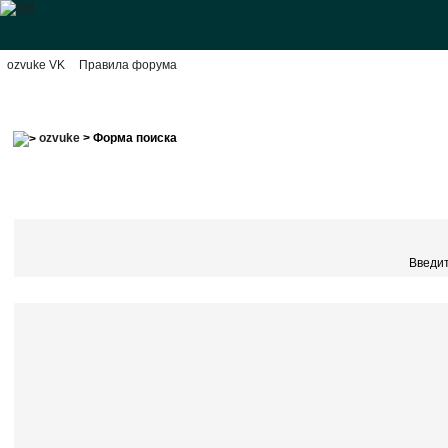
ozvuke VK
Правила форума
ozvuke
> Форма поиска
Введит