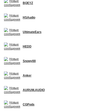
BQEYZ
HSAudio
UltimateEars
HEDD
Snowy88
Anker
AURUM.AUDIO
CGPods