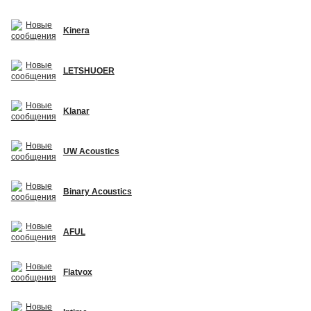
Kinera
LETSHUOER
Klanar
UW Acoustics
Binary Acoustics
AFUL
Flatvox