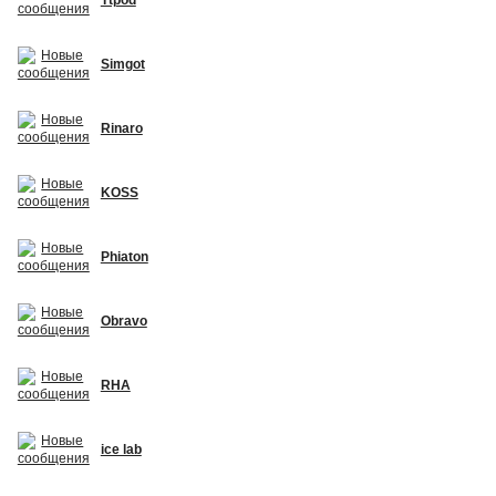
Simgot
Rinaro
KOSS
Phiaton
Obravo
RHA
ice lab