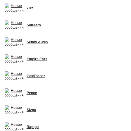
7Hz
Softears
Sendy Audio
Empire Ears
GoldPlanar
Penon
Sivga
Raptgo