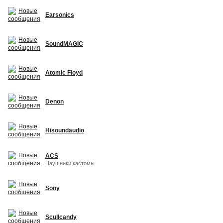
Earsonics
SoundMAGIC
Atomic Floyd
Denon
Hisoundaudio
ACS
Наушники кастомы
Sony
Scullcandy