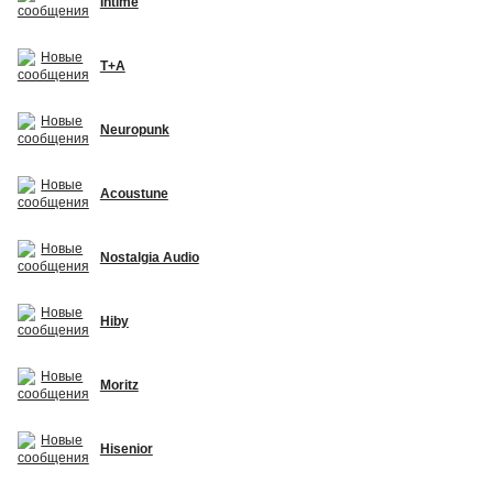
Intime
T+A
Neuropunk
Acoustune
Nostalgia Audio
Hiby
Moritz
Hisenior