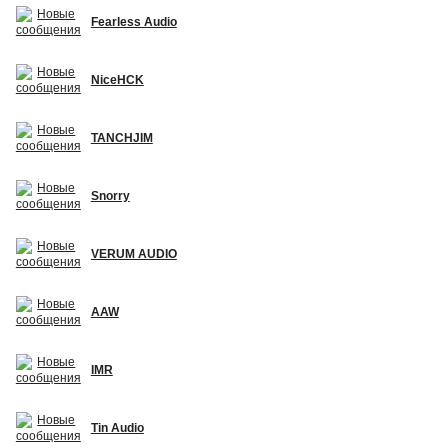
Fearless Audio
NiceHCK
TANCHJIM
Snorry
VERUM AUDIO
AAW
IMR
Tin Audio