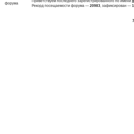
Приветствуем последнего зарегистрированного по имени
d
Рекорд посещаемости форума —
20983
, зафиксирован —
1