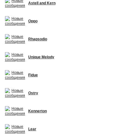
Astell and Kern
Oppo
Rhapsodio
Unique Melody
Fidue
Ostry
Kennerton
Lear