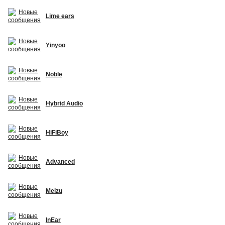
Lime ears
Yinyoo
Noble
Hybrid Audio
HiFiBoy
Advanced
Meizu
InEar