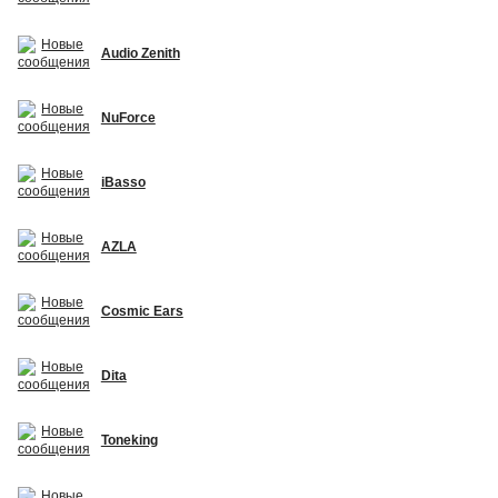
Audio Zenith
NuForce
iBasso
AZLA
Cosmic Ears
Dita
Toneking