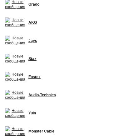
Grado
AKG
Jays
Stax
Fostex
Audio-Technica
Yuin
Monster Cable