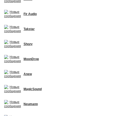
Fir Audio
Takstar
Shozy
MoonDrop
Anew
MagicSound
Neumann