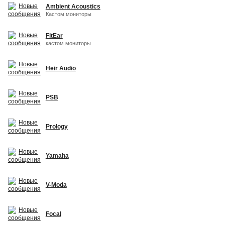
Ambient Acoustics
Кастом мониторы
FitEar
кастом мониторы
Heir Audio
PSB
Prology
Yamaha
V-Moda
Focal