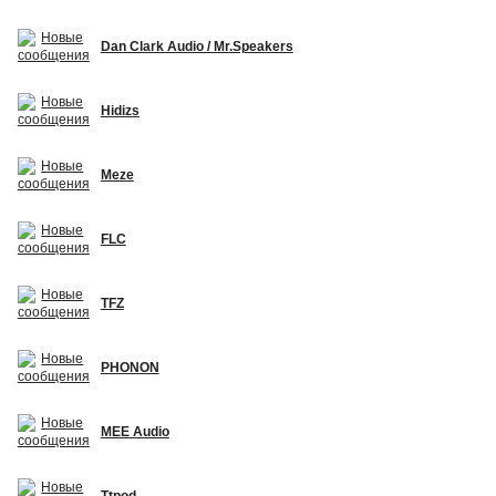
Dan Clark Audio / Mr.Speakers
Hidizs
Meze
FLC
TFZ
PHONON
MEE Audio
Ttpod