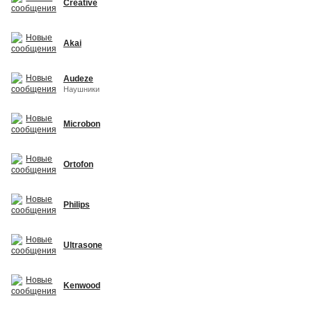
Creative
Akai
Audeze
Наушники
Microbon
Ortofon
Philips
Ultrasone
Kenwood