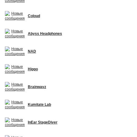
Coloud
Abyss Headphones
NAD
Hippo
Brainwavz
Kumitate Lab
InEar StageDiver