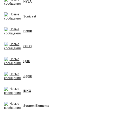
HYLA
Sonicast
BGVP
OLLO
QDC
Apple
IKKO
System Elements