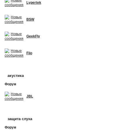
Lypertek
B$W
GeekFly
Fiio
акустика
Форум
JBL
защита слуха
Форум