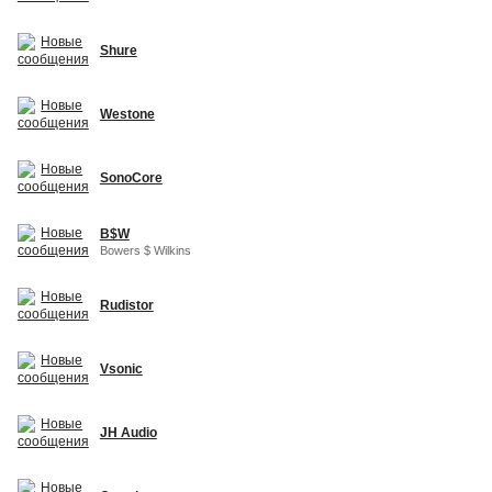
Shure
Westone
SonoCore
B$W
Bowers $ Wilkins
Rudistor
Vsonic
JH Audio