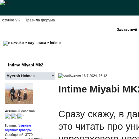
ozvuke VK
Правила форума
Здравствуйте
ozvuke
>
наушники
>
Intime
Intime Miyabi Mk2
16.7.2024, 16:12
Mycroft Holmes
Intime Miyabi MK
Сразу скажу, в д
Активный участник
это читать про у
Группа:
Главные
администраторы
Сообщений: 3770
черепахового цве