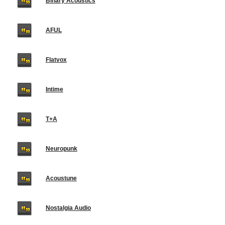
Binary Acoustics
AFUL
Flatvox
Intime
T+A
Neuropunk
Acoustune
Nostalgia Audio