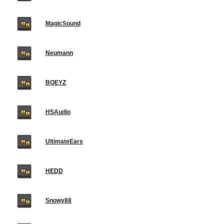
MagicSound
Neumann
BQEYZ
HSAudio
UltimateEars
HEDD
Snowy88