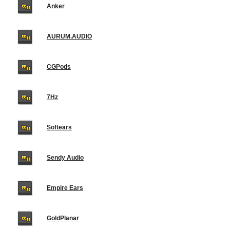
Anker
AURUM.AUDIO
CGPods
7Hz
Softears
Sendy Audio
Empire Ears
GoldPlanar