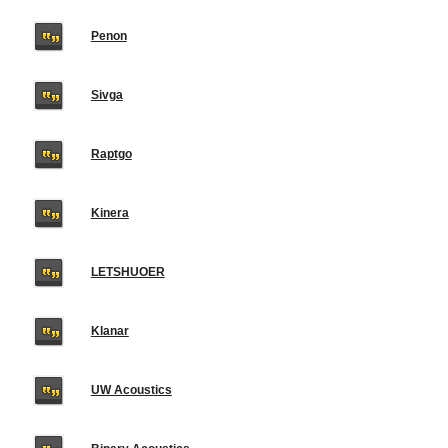
Penon
Sivga
Raptgo
Kinera
LETSHUOER
Klanar
UW Acoustics