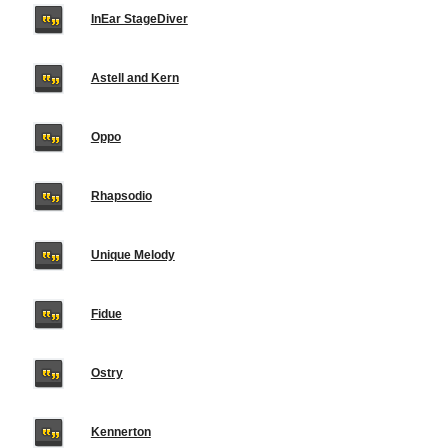
InEar StageDiver
Astell and Kern
Oppo
Rhapsodio
Unique Melody
Fidue
Ostry
Kennerton