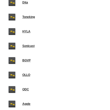
Dita
Toneking
HYLA
Sonicast
BGVP
OLLO
QDC
Apple