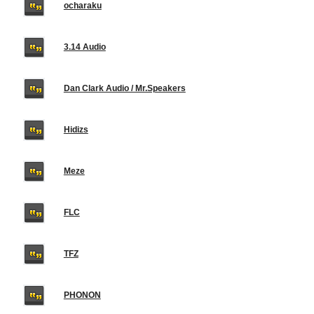
ocharaku
3.14 Audio
Dan Clark Audio / Mr.Speakers
Hidizs
Meze
FLC
TFZ
PHONON