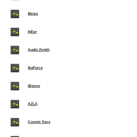
Meizu
InEar
Audio Zenith
NuForce
iBasso
AZLA
Cosmic Ears