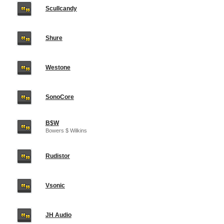
Scullcandy
Shure
Westone
SonoCore
B$W
Bowers $ Wilkins
Rudistor
Vsonic
JH Audio