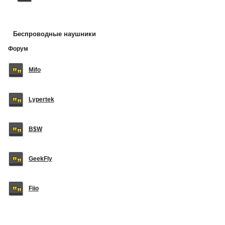
Беспроводные наушники
Форум
Mifo
Lypertek
B$W
GeekFly
Fiio