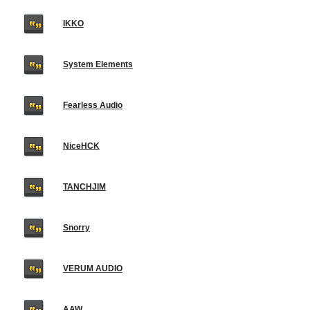
IKKO
System Elements
Fearless Audio
NiceHCK
TANCHJIM
Snorry
VERUM AUDIO
AAW