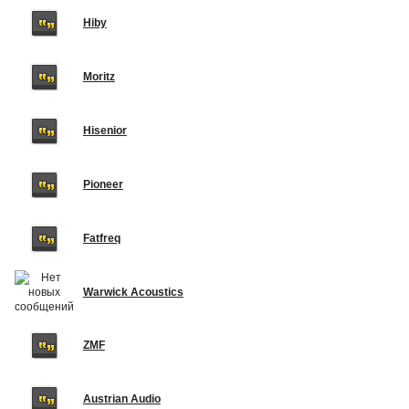
Hiby
Moritz
Hisenior
Pioneer
Fatfreq
Warwick Acoustics
ZMF
Austrian Audio