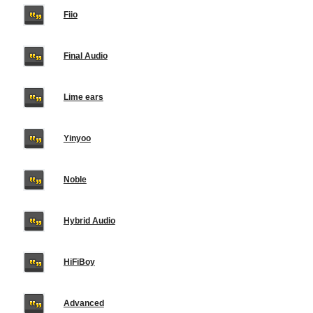
Fiio
Final Audio
Lime ears
Yinyoo
Noble
Hybrid Audio
HiFiBoy
Advanced