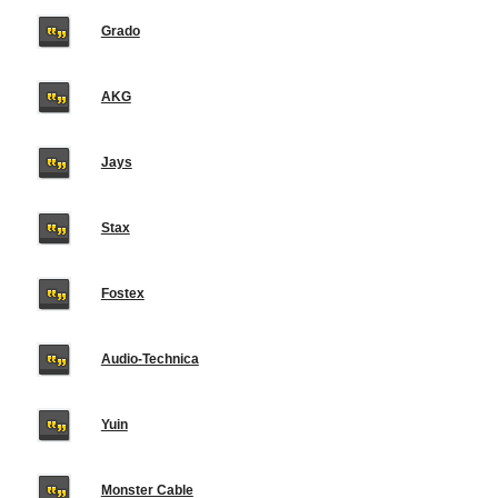
Grado
AKG
Jays
Stax
Fostex
Audio-Technica
Yuin
Monster Cable