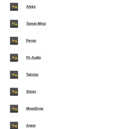
Aleks
Tansio Mirai
Perun
Fir Audio
Takstar
Shozy
MoonDrop
Anew