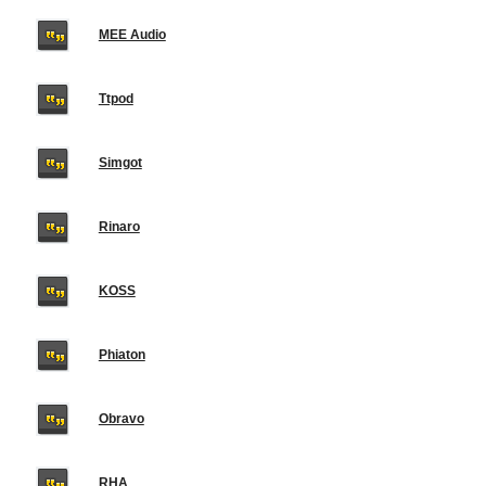
MEE Audio
Ttpod
Simgot
Rinaro
KOSS
Phiaton
Obravo
RHA