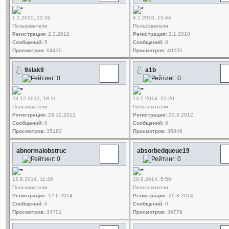
1.1.2015, 22:36
4.1.2010, 13:44
Пользователи
Пользователи
Регистрация:
2.3.2012
Регистрация:
2.1.2010
Сообщений:
5
Сообщений:
0
Просмотров:
64430
Просмотров:
40255
9slak9
a1b
23.12.2012, 18:11
13.5.2014, 22:20
Пользователи
Пользователи
Регистрация:
23.12.2012
Регистрация:
20.5.2012
Сообщений:
0
Сообщений:
0
Просмотров:
35160
Просмотров:
35846
abnormalobstruc
absorbedqueue19
12.6.2014, 11:26
20.8.2014, 5:50
Пользователи
Пользователи
Регистрация:
12.6.2014
Регистрация:
20.8.2014
Сообщений:
0
Сообщений:
0
Просмотров:
34701
Просмотров:
36779