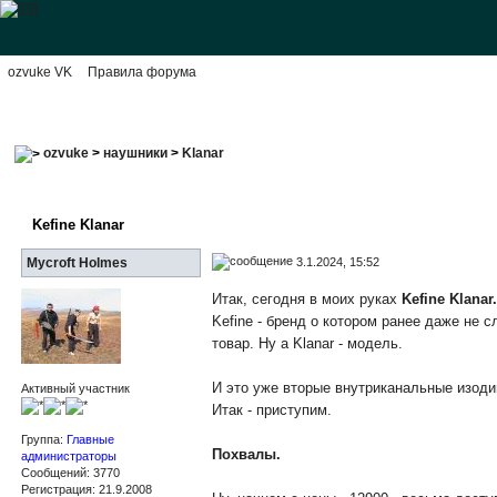
ozvuke VK
Правила форума
ozvuke
>
наушники
>
Klanar
Kefine Klanar
3.1.2024, 15:52
Mycroft Holmes
Итак, сегодня в моих руках
Kefine Klanar
Kefine - бренд о котором ранее даже не 
товар. Ну а Klanar - модель.
И это уже вторые внутриканальные изоди
Активный участник
Итак - приступим.
Группа:
Главные
Похвалы.
администраторы
Сообщений: 3770
Регистрация: 21.9.2008