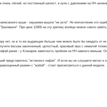
 и очень лёгкий, но постоянный шелест, в купе с давлением на НЧ начин
з написанного выше - наушники вышли "не ахти". Но впечатление это ошиб
"Траливали". При цене 12900 на эту критику вообще можно смело забить
ору нет, но в то же выдающие больше чем можно было бы ожидать от их 
лучите весьма законченный, целостный, красивый звук с немалой толикой
чифай ранее - у Кланаров заметность проблем на НЧ намного меньше. О
ий представитель "истинного чифая". И если вы не слушаете метал и оч
еравноценный размен с "жабой" - стоит присмотреться к данной модели.