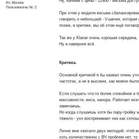
Ну, начнем с цены - 12900 - весьма дост
Из: Москва
Пользователь №: 2
При этом у модели весьма сбалансирован
говорить о небольшой - V-шечке, которая
позже, в критике, мы об этом ещё погово
Так же у Klanar очень хорошая середина
Ну и наверное всё.
Критика.
Основной критикой я бы назвал очень ут
частотах, а не в высоких, как можно был
Если слушать что-то более спокойное и б
массивности, веса, напора. Работает ис
замечаешь.
Но когда слушаешь хотя бы пару-тройку 
тяжело - ухо воспринимает низ как спло
Лично мне хватало двух мелодий, чтоб в
хоть количественно с ВЧ проблем нет, то