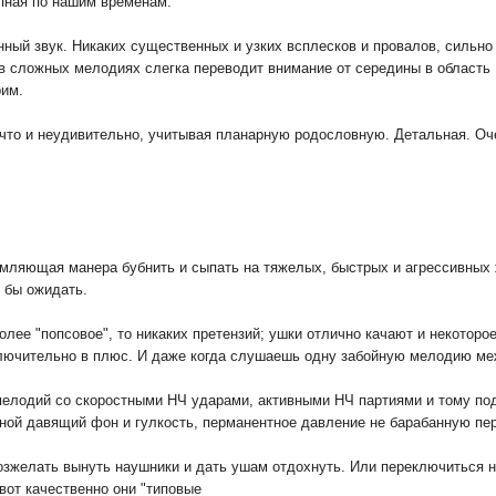
упная по нашим временам.
ный звук. Никаких существенных и узких всплесков и провалов, сильно
 в сложных мелодиях слегка переводит внимание от середины в область 
рим.
, что и неудивительно, учитывая планарную родословную. Детальная. О
омляющая манера бубнить и сыпать на тяжелых, быстрых и агрессивных 
о бы ожидать.
олее "попсовое", то никаких претензий; ушки отлично качают и некоторое
ключительно в плюс. И даже когда слушаешь одну забойную мелодию меж
мелодий со скоростными НЧ ударами, активными НЧ партиями и тому под
шной давящий фон и гулкость, перманентное давление не барабанную пер
озжелать вынуть наушники и дать ушам отдохнуть. Или переключиться на 
 вот качественно они "типовые