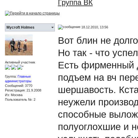
Группа ВК
18.12.2010, 13:56
Mycroft Holmes
Вот блин не долг
Но так - что успе
Есть фирменный 
Активный участник
подъем на вч пер
Группа:
Главные
администраторы
Сообщений: 3770
шершавость. Кстат
Регистрация: 21.9.2008
Из: Москва
неужели произво
Пользователь №: 2
способные выложи
полуоглохшие и н