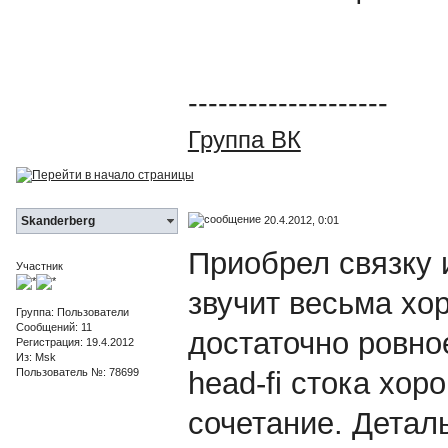
--------------------
Группа ВК
20.4.2012, 0:01
Skanderberg
Приобрел связку и
Участник
звучит весьма хо
Группа: Пользователи
Сообщений: 11
достаточно ровное
Регистрация: 19.4.2012
Из: Msk
Пользователь №: 78699
head-fi стока хо
сочетание. Детал