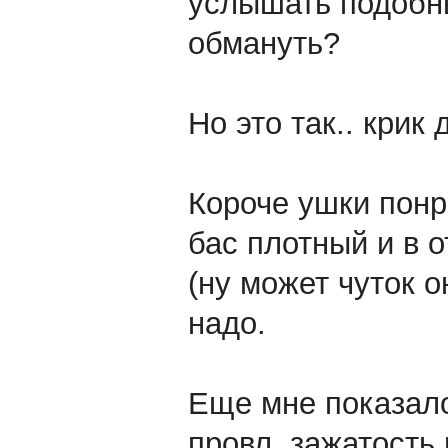
услышать подобн
обмануть?
Но это так.. крик 
Короче ушки понр
бас плотный и в о
(ну может чуток 
надо.
Еще мне показалос
провл, зажатость 