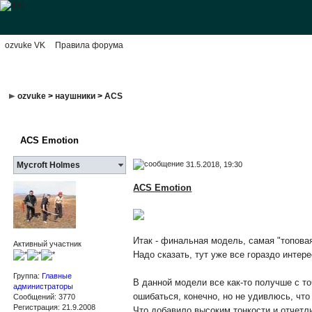
ozvuke VK
Правила форума
ozvuke
>
наушники
>
ACS
ACS Emotion
31.5.2018, 19:30
Mycroft Holmes
ACS Emotion
Итак - финальная модель, самая "топовая
Активный участник
Надо сказать, тут уже все гораздо интер
Группа:
Главные
В данной модели все как-то получше с то
администраторы
ошибаться, конечно, но не удивлюсь, что
Сообщений: 3770
Регистрация: 21.9.2008
Что добавило высоким тонкости и отчетли