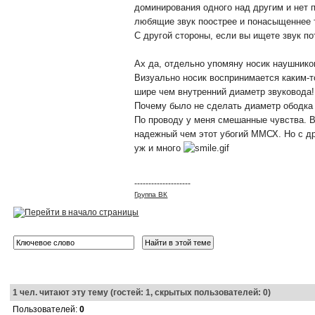
доминирования одного над другим и нет п
любящие звук поострее и понасыщеннее 
С другой стороны, если вы ищете звук по
Ах да, отдельно упомяну носик наушнико
Визуально носик воспринимается каким-т
шире чем внутренний диаметр звуковода! 
Почему было не сделать диаметр ободка 
По проводу у меня смешанные чувства. В
надежный чем этот убогий ММСХ. Но с др
уж и много
--------------------
Группа ВК
1
чел. читают эту тему (гостей: 1, скрытых пользователей: 0)
Пользователей:
0