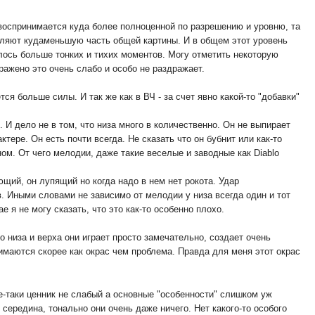
ь воспринимается куда более полноценной по разрешению и уровню, та
тавляют кудаменьшую часть общей картины. И в общем этот уровень
лось больше тонких и тихих моментов. Могу отметить некоторую
ражено это очень слабо и особо не раздражает.
я больше силы. И так же как в ВЧ - за счет явно какой-то "добавки"
 И дело не в том, что низа много в количественно. Он не выпирает
ктере. Он есть почти всегда. Не сказать что он бубнит или как-то
ом. От чего мелодии, даже такие веселые и заводные как Diablo
ющий, он лупящий но когда надо в нем нет рокота. Удар
в. Иными словами не зависимо от мелодии у низа всегда один и тот
 я не могу сказать, что это как-то особенно плохо.
го низа и верха они играет просто замечательно, создает очень
маются скорее как окрас чем проблема. Правда для меня этот окрас
се-таки ценник не слабый а основные "особенности" слишком уж
середина, тонально они очень даже ничего. Нет какого-то особого