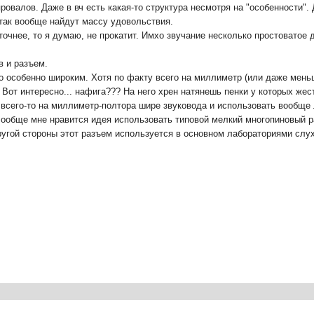
ровалов. Даже в вч есть какая-то структура несмотря на "особенности".
так вообще найдут массу удовольствия.
точнее, то я думаю, не прокатит. Имхо звучание несколько простоватое 
в и разъем.
о особенно широким. Хотя по факту всего на миллиметр (или даже меньш
Вот интересно... нафига??? На него хрен натянешь пенки у которых жес
всего-то на миллиметр-полтора шире звуковода и использовать вообще 
ообще мне нравится идея использовать типовой мелкий многопиновый р
угой стороны этот разъем используется в основном лабораториями слух