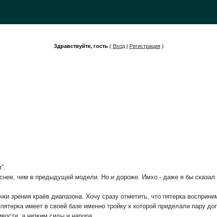
Здравствуйте, гость
(
Вход
|
Регистрация
)
".
еснее, чем в предыдущей модели. Но и дороже. Имхо - даже я бы сказал 
чки зрения краёв диапазона. Хочу сразу отметить, что пятерка восприним
 пятерка имеет в своей базе именно тройку к которой приделали пару д
вости, а низким силы и напора.