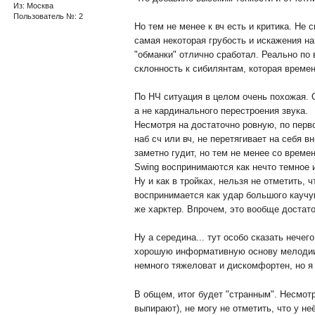
Из: Москва
Пользователь №: 2
Но тем не менее к вч есть и критика. Не
самая некоторая грубость и искажения на
"обманки" отлично сработал. Реально по
склонность к сибилянтам, которая времен
По НЧ ситуация в целом очень похожая. О
а не кардинального перестроения звука.
Несмотря на достаточно ровную, по перво
наб сч или вч, не перетягивает на себя в
заметно гудит, но тем не менее со време
Swing воспринимаются как нечто темное и
Ну и как в тройках, нельзя не отметить,
воспринимается как удар большого каучук
же харктер. Впрочем, это вообще достато
Ну а середина... тут особо сказать нечег
хорошую информативную основу мелодии, 
немного тяжеловат и дискомфортен, но я 
В общем, итог будет "странным". Несмотр
выпирают), не могу не отметить, что у н