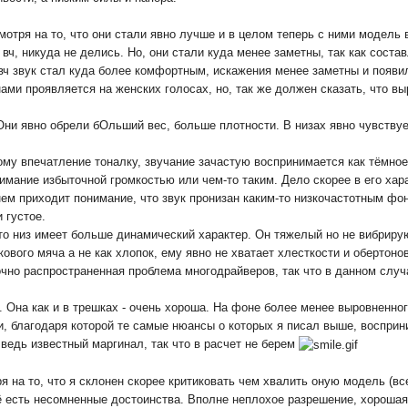
 смотря на то, что они стали явно лучше и в целом теперь с ними модел
 вч, никуда не делись. Но, они стали куда менее заметны, так как сос
 вч звук стал куда более комфортным, искажения менее заметны и появи
ами проявляется на женских голосах, но, так же должен сказать, что вы
ни явно обрели бОльший вес, больше плотности. В низах явно чувствуетс
му впечатление тоналку, звучание зачастую воспринимается как тёмное.
нимание избыточной громкостью или чем-то таким. Дело скорее в его хара
нем приходит понимание, что звук пронизан каким-то низкочастотным фон
 густое.
 что низ имеет больше динамический характер. Он тяжелый но не вибриру
ового мяча а не как хлопок, ему явно не хватает хлесткости и обертоно
чно распространенная проблема многодрайверов, так что в данном случае
о. Она как и в трешках - очень хороша. На фоне более менее выровненно
благодаря которой те самые нюансы о которых я писал выше, восприни
ведь известный маргинал, так что в расчет не берем
я на то, что я склонен скорее критиковать чем хвалить оную модель (в
её есть несомненные достоинства. Вполне неплохое разрешение, хорошая 