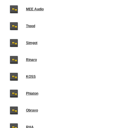
MEE Audio
Ttpod
Simgot
Rinaro
KOSS
Phiaton
Obravo
RHA