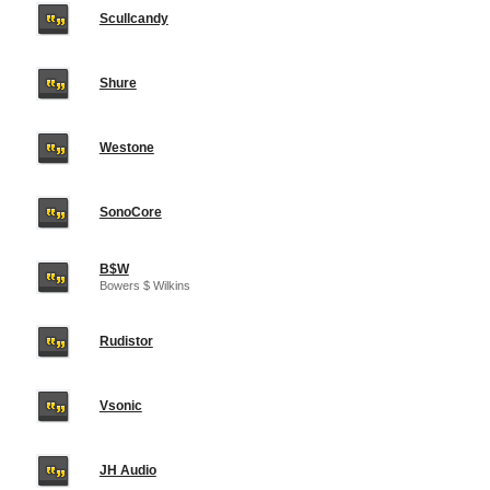
Scullcandy
Shure
Westone
SonoCore
B$W
Bowers $ Wilkins
Rudistor
Vsonic
JH Audio