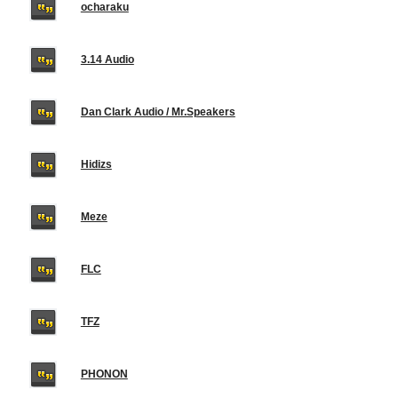
ocharaku
3.14 Audio
Dan Clark Audio / Mr.Speakers
Hidizs
Meze
FLC
TFZ
PHONON