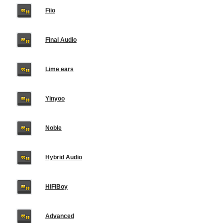
Fiio
Final Audio
Lime ears
Yinyoo
Noble
Hybrid Audio
HiFiBoy
Advanced