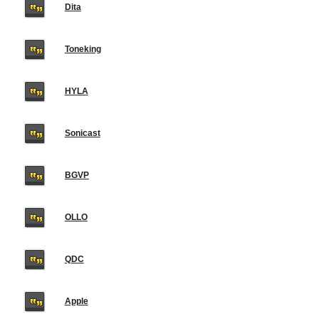
Dita
Toneking
HYLA
Sonicast
BGVP
OLLO
QDC
Apple