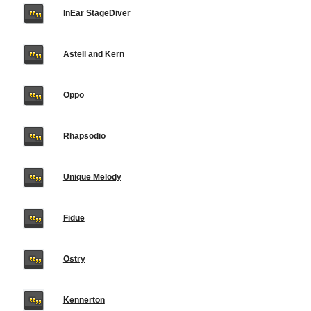
InEar StageDiver
Astell and Kern
Oppo
Rhapsodio
Unique Melody
Fidue
Ostry
Kennerton