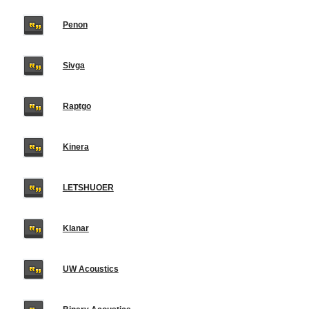
Penon
Sivga
Raptgo
Kinera
LETSHUOER
Klanar
UW Acoustics