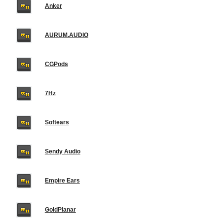
Anker
AURUM.AUDIO
CGPods
7Hz
Softears
Sendy Audio
Empire Ears
GoldPlanar