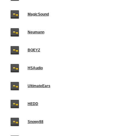
MagicSound
Neumann
BQEYZ
HSAudio
UltimateEars
HEDD
Snowy88