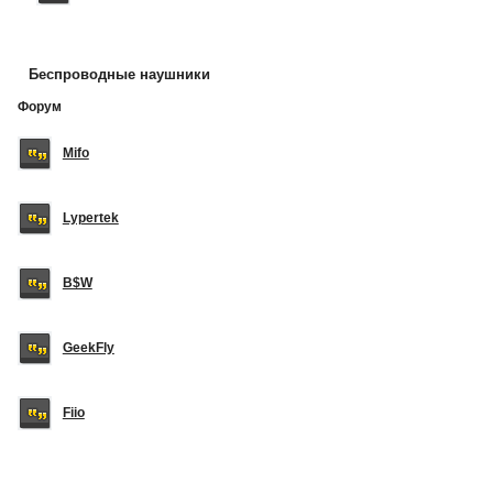
Беспроводные наушники
Форум
Mifo
Lypertek
B$W
GeekFly
Fiio