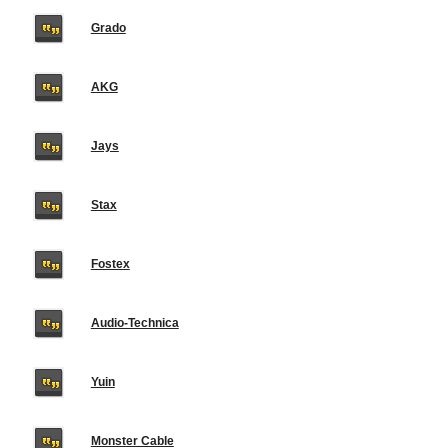
Grado
AKG
Jays
Stax
Fostex
Audio-Technica
Yuin
Monster Cable