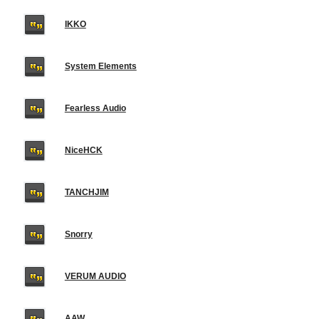
IKKO
System Elements
Fearless Audio
NiceHCK
TANCHJIM
Snorry
VERUM AUDIO
AAW