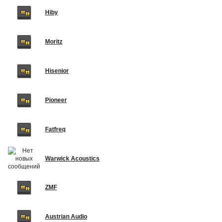
Hiby
Moritz
Hisenior
Pioneer
Fatfreq
Warwick Acoustics
ZMF
Austrian Audio