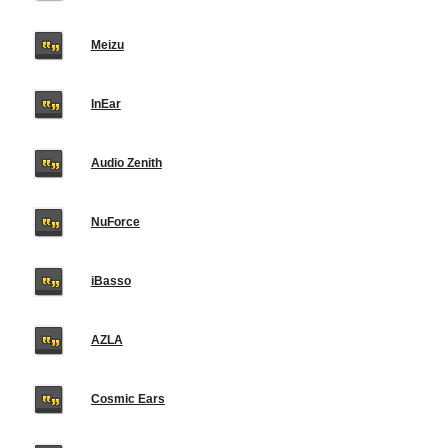
Meizu
InEar
Audio Zenith
NuForce
iBasso
AZLA
Cosmic Ears