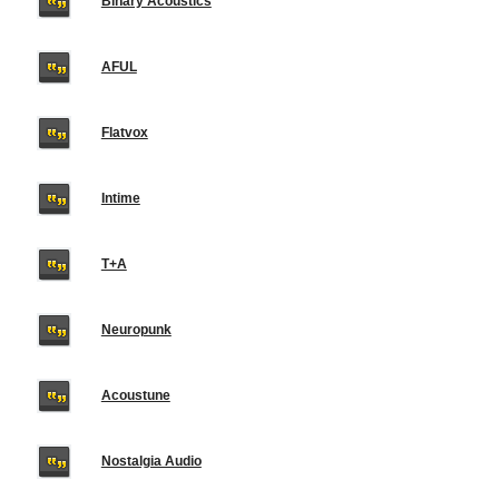
Binary Acoustics
AFUL
Flatvox
Intime
T+A
Neuropunk
Acoustune
Nostalgia Audio