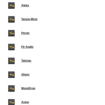
Aleks
Tansio Mirai
Perun
Fir Audio
Takstar
Shozy
MoonDrop
Anew