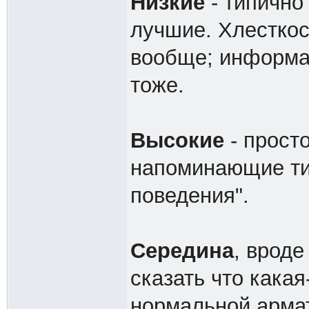
Низкие
- типично
лучшие. Хлесткос
вообще; информат
тоже.
Высокие
- прост
напоминающие ти
поведения".
Середина
, вроде
сказать что какая
нормальной арма