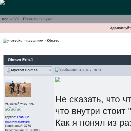
ozvuke VK
Правила форума
Здравствуйте
ozvuke
>
наушники
>
Obravo
Obravo Erib-1
24.3.2017, 18:31
Mycroft Holmes
Не сказать, что ч
Активный участник
что внутри стоит 
Группа:
Главные
Как я понял из ра
администраторы
Сообщений: 3770
Регистрация: 21.9.2008