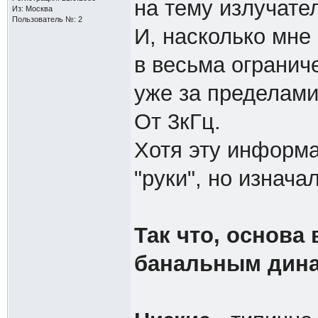
на тему излучате
Из: Москва
Пользователь №: 2
И, насколько мне 
в весьма огранич
уже за пределами
От 3кГц.
Хотя эту информа
"руки", но изнача
Так что, основа
банальным дин