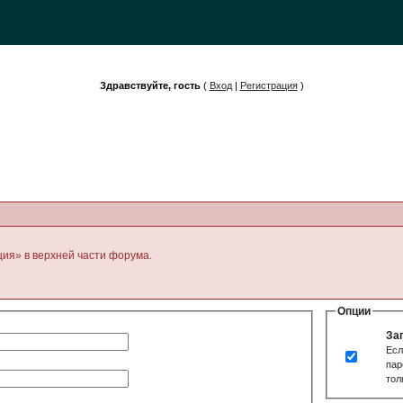
Здравствуйте, гость
(
Вход
|
Регистрация
)
ция» в верхней части форума.
Опции
За
Есл
пар
тол