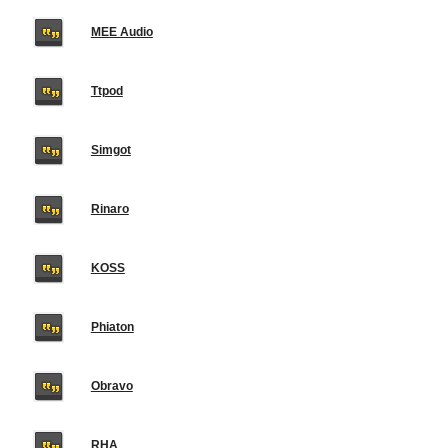
MEE Audio
Ttpod
Simgot
Rinaro
KOSS
Phiaton
Obravo
RHA