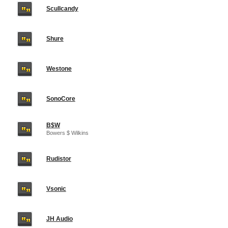
Scullcandy
Shure
Westone
SonoCore
B$W
Bowers $ Wilkins
Rudistor
Vsonic
JH Audio