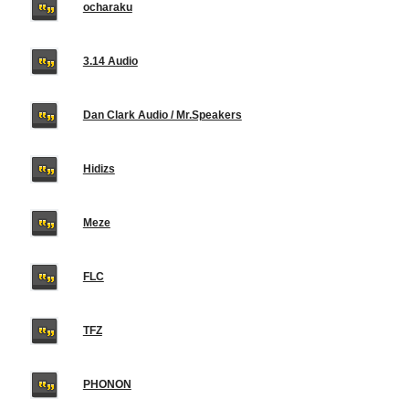
ocharaku
3.14 Audio
Dan Clark Audio / Mr.Speakers
Hidizs
Meze
FLC
TFZ
PHONON