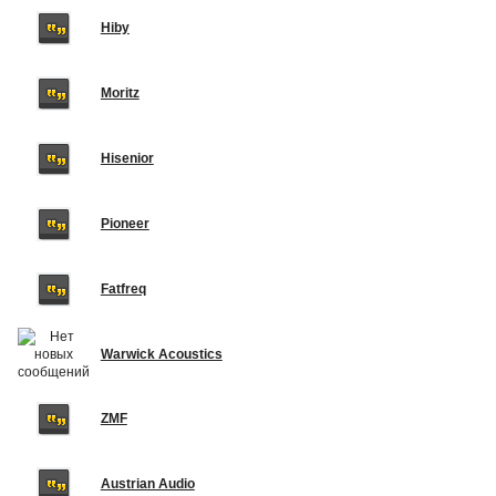
Hiby
Moritz
Hisenior
Pioneer
Fatfreq
Warwick Acoustics
ZMF
Austrian Audio