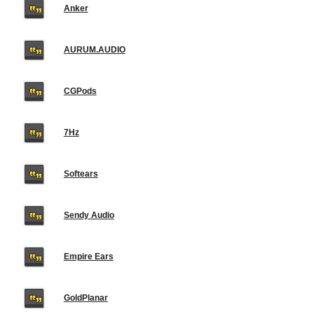
Anker
AURUM.AUDIO
CGPods
7Hz
Softears
Sendy Audio
Empire Ears
GoldPlanar