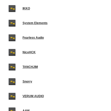
IKKO
System Elements
Fearless Audio
NiceHCK
TANCHJIM
Snorry
VERUM AUDIO
AAW