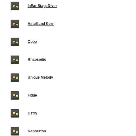
InEar StageDiver
Astell and Kern
Oppo
Rhapsodio
Unique Melody
Fidue
Ostry
Kennerton