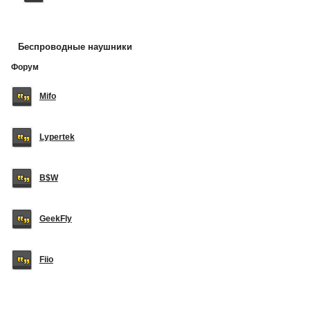
Беспроводные наушники
Форум
Mifo
Lypertek
B$W
GeekFly
Fiio