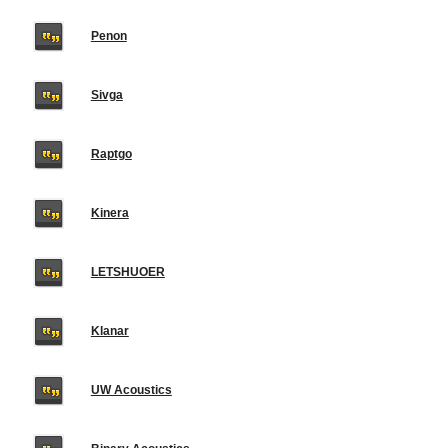
Penon
Sivga
Raptgo
Kinera
LETSHUOER
Klanar
UW Acoustics