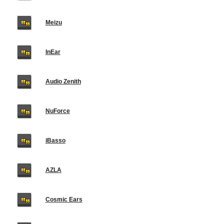
Meizu
InEar
Audio Zenith
NuForce
iBasso
AZLA
Cosmic Ears