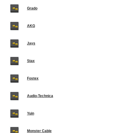
Grado
AKG
Jays
Stax
Fostex
Audio-Technica
Yuin
Monster Cable