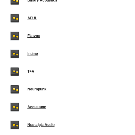
Binary Acoustics
AFUL
Flatvox
Intime
T+A
Neuropunk
Acoustune
Nostalgia Audio