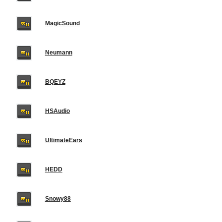
MagicSound
Neumann
BQEYZ
HSAudio
UltimateEars
HEDD
Snowy88