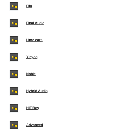
Fiio
Final Audio
Lime ears
Yinyoo
Noble
Hybrid Audio
HiFiBoy
Advanced