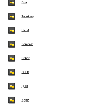
Dita
Toneking
HYLA
Sonicast
BGVP
OLLO
QDC
Apple