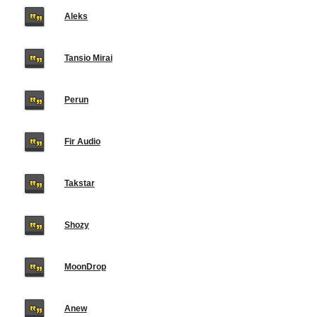
Aleks
Tansio Mirai
Perun
Fir Audio
Takstar
Shozy
MoonDrop
Anew