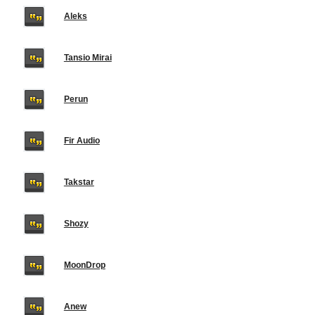
Aleks
Tansio Mirai
Perun
Fir Audio
Takstar
Shozy
MoonDrop
Anew