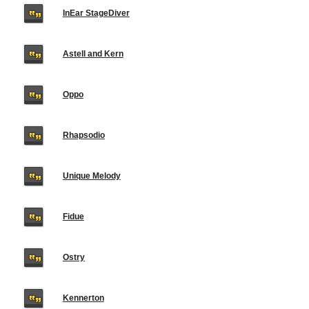
InEar StageDiver
Astell and Kern
Oppo
Rhapsodio
Unique Melody
Fidue
Ostry
Kennerton