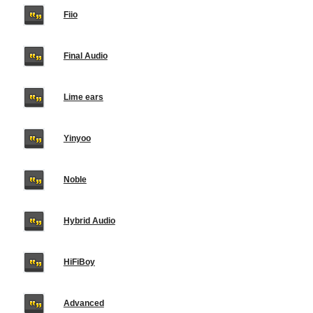
Fiio
Final Audio
Lime ears
Yinyoo
Noble
Hybrid Audio
HiFiBoy
Advanced