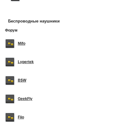
Беспроводные наушники
Форум
Mifo
Lypertek
B$W
GeekFly
Fiio