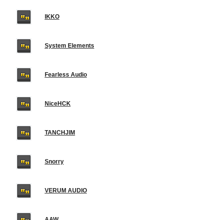
IKKO
System Elements
Fearless Audio
NiceHCK
TANCHJIM
Snorry
VERUM AUDIO
AAW