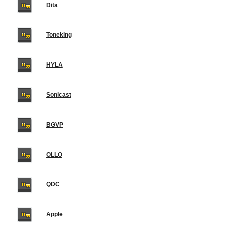
Dita
Toneking
HYLA
Sonicast
BGVP
OLLO
QDC
Apple