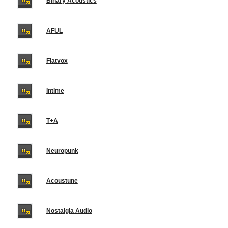
Binary Acoustics
AFUL
Flatvox
Intime
T+A
Neuropunk
Acoustune
Nostalgia Audio