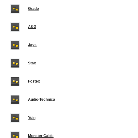
Grado
AKG
Jays
Stax
Fostex
Audio-Technica
Yuin
Monster Cable