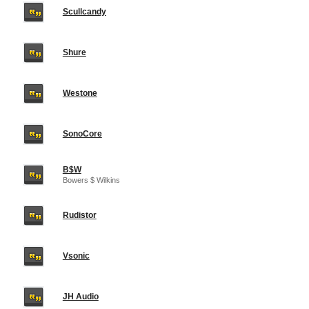
Scullcandy
Shure
Westone
SonoCore
B$W
Bowers $ Wilkins
Rudistor
Vsonic
JH Audio