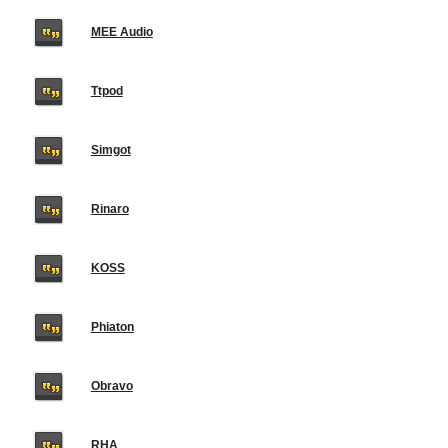
MEE Audio
Ttpod
Simgot
Rinaro
KOSS
Phiaton
Obravo
RHA