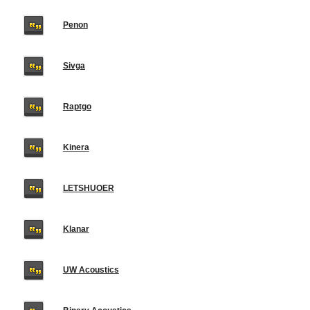
Penon
Sivga
Raptgo
Kinera
LETSHUOER
Klanar
UW Acoustics