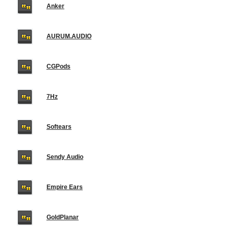
Anker
AURUM.AUDIO
CGPods
7Hz
Softears
Sendy Audio
Empire Ears
GoldPlanar