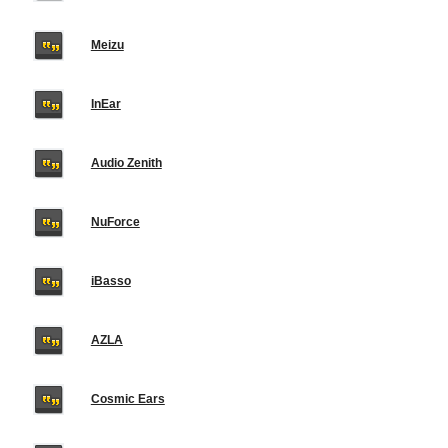
Meizu
InEar
Audio Zenith
NuForce
iBasso
AZLA
Cosmic Ears