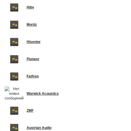
Hiby
Moritz
Hisenior
Pioneer
Fatfreq
Warwick Acoustics
ZMF
Austrian Audio