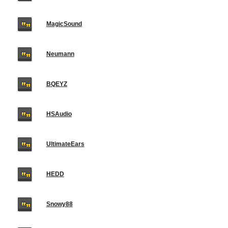
MagicSound
Neumann
BQEYZ
HSAudio
UltimateEars
HEDD
Snowy88