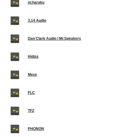
ocharaku
3.14 Audio
Dan Clark Audio / Mr.Speakers
Hidizs
Meze
FLC
TFZ
PHONON