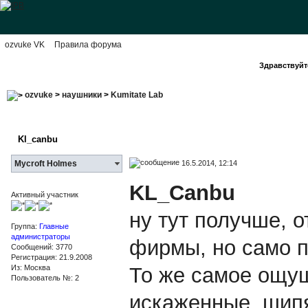
ozvuke VK
Правила форума
Здравствуйте
ozvuke
>
наушники
>
Kumitate Lab
Kl_canbu
16.5.2014, 12:14
Mycroft Holmes
KL_Canbu
Активный участник
ну тут получше, 
Группа:
Главные
администраторы
фирмы, но само п
Сообщений: 3770
Регистрация: 21.9.2008
Из: Москва
То же самое ощущ
Пользователь №: 2
искаженные, шип