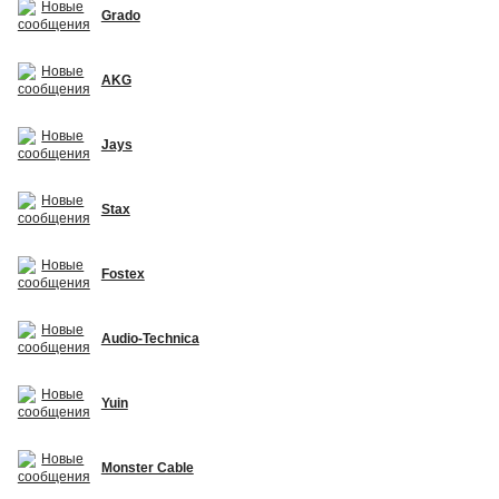
Grado
AKG
Jays
Stax
Fostex
Audio-Technica
Yuin
Monster Cable