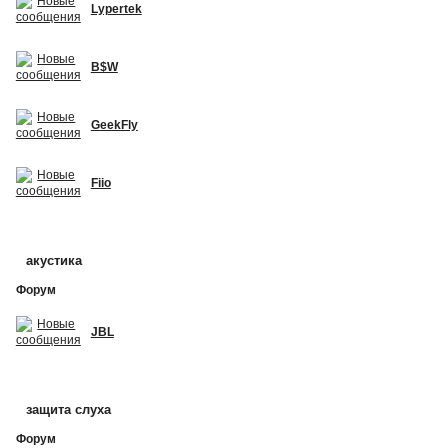
Lypertek
B$W
GeekFly
Fiio
акустика
Форум
JBL
защита слуха
Форум