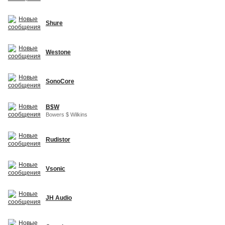
Shure
Westone
SonoCore
B$W
Bowers $ Wilkins
Rudistor
Vsonic
JH Audio