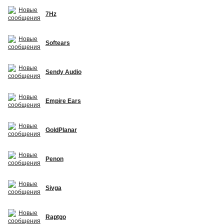
7Hz
Softears
Sendy Audio
Empire Ears
GoldPlanar
Penon
Sivga
Raptgo