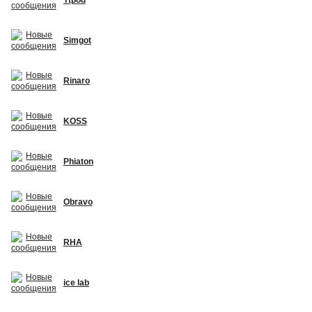
Simgot
Rinaro
KOSS
Phiaton
Obravo
RHA
ice lab