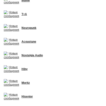
Intime
T+A
Neuropunk
Acoustune
Nostalgia Audio
Hiby
Moritz
Hisenior