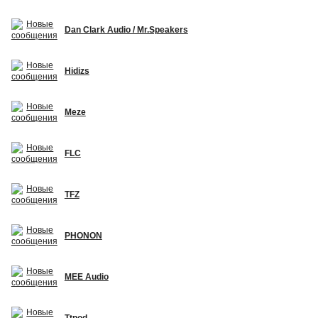
Dan Clark Audio / Mr.Speakers
Hidizs
Meze
FLC
TFZ
PHONON
MEE Audio
Ttpod