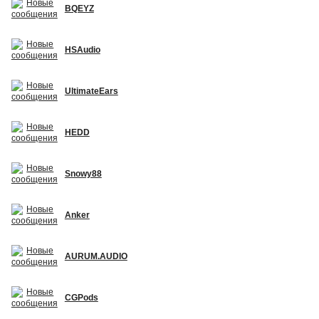
BQEYZ
HSAudio
UltimateEars
HEDD
Snowy88
Anker
AURUM.AUDIO
CGPods