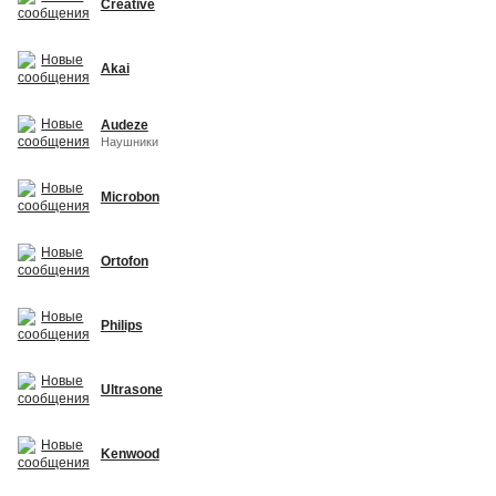
Creative
Akai
Audeze
Наушники
Microbon
Ortofon
Philips
Ultrasone
Kenwood