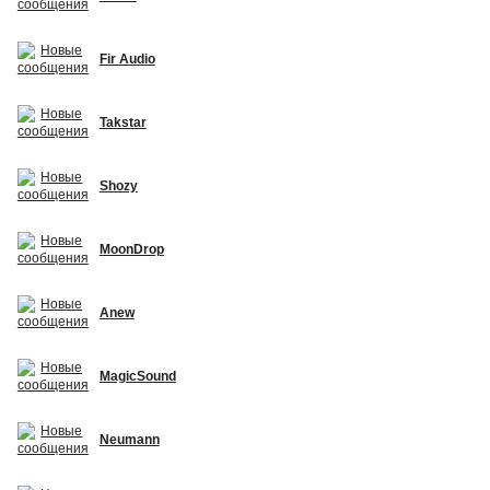
Fir Audio
Takstar
Shozy
MoonDrop
Anew
MagicSound
Neumann