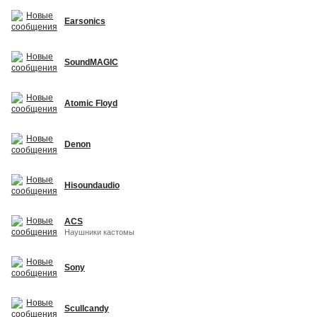
Earsonics
SoundMAGIC
Atomic Floyd
Denon
Hisoundaudio
ACS
Наушники кастомы
Sony
Scullcandy