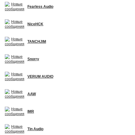
Fearless Audio
NiceHCK
TANCHJIM
Snorry
VERUM AUDIO
AAW
IMR
Tin Audio