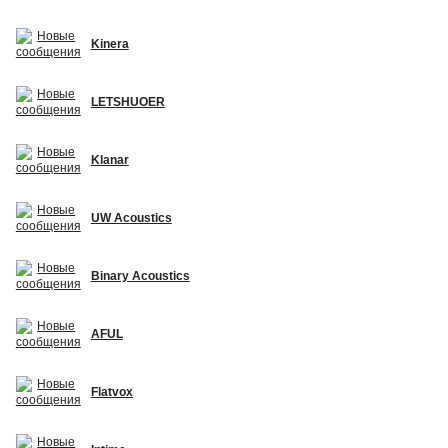
Kinera
LETSHUOER
Klanar
UW Acoustics
Binary Acoustics
AFUL
Flatvox