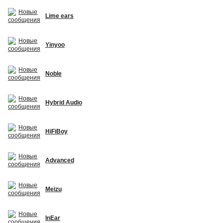
Lime ears
Yinyoo
Noble
Hybrid Audio
HiFiBoy
Advanced
Meizu
InEar