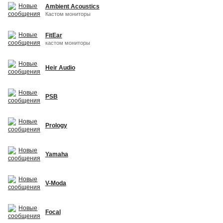
Ambient Acoustics
Кастом мониторы
FitEar
кастом мониторы
Heir Audio
PSB
Prology
Yamaha
V-Moda
Focal