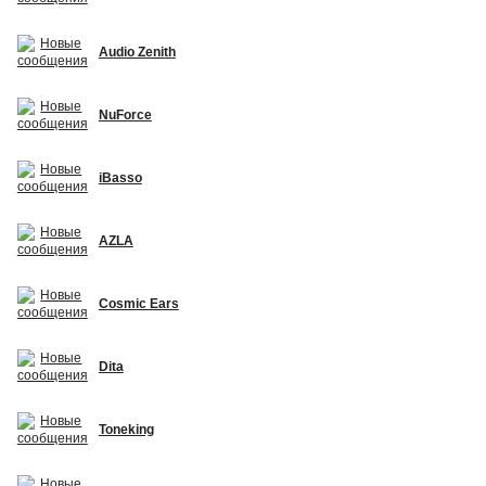
Audio Zenith
NuForce
iBasso
AZLA
Cosmic Ears
Dita
Toneking