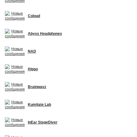
Coloud
Abyss Headphones
NAD
Hippo
Brainwavz
Kumitate Lab
InEar StageDiver